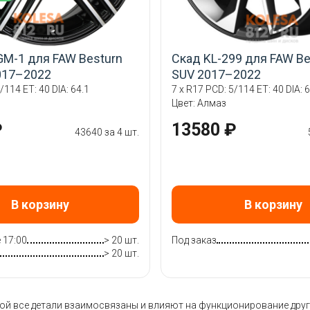
M-1 для FAW Besturn
Скад KL-299 для FAW Be
017–2022
SUV 2017–2022
/114 ET: 40 DIA: 64.1
7 x R17 PCD: 5/114 ET: 40 DIA: 6
Цвет: Алмаз
₽
13580 ₽
43640 за 4 шт.
В корзину
В корзину
 17:00
> 20 шт.
Под заказ
> 20 шт.
 все детали взаимосвязаны и влияют на функционирование других