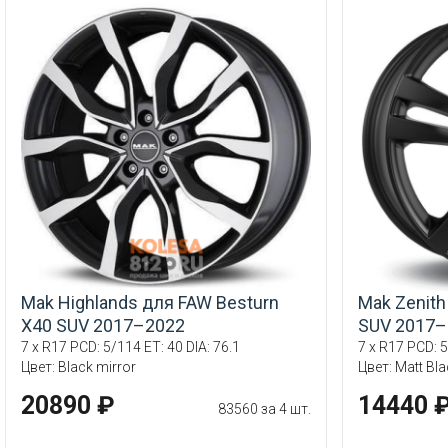
Mak Highlands для FAW Besturn
Mak Zenith
X40 SUV 2017–2022
SUV 2017–
7 x R17 PCD: 5/114 ET: 40 DIA: 76.1
7 x R17 PCD: 5
Цвет: Black mirror
Цвет: Matt Bl
20890 ₽
14440 
83560 за 4 шт.