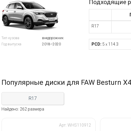
Подходящие р
R17
Тип кузова
внедорожник
PCD:
5
114.3
Год выпуска
2018–2020
x
Популярные диски для FAW Besturn X
R17
Найдено: 262 размера
Арт: WHS110912