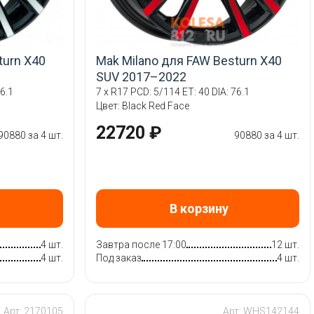
turn X40
Mak Milano для FAW Besturn X40
SUV 2017–2022
6.1
7 x R17 PCD: 5/114 ET: 40 DIA: 76.1
Цвет: Black Red Face
22720 ₽
90880 за 4 шт.
90880 за 4 шт.
В корзину
4 шт.
Завтра после 17:00
12 шт.
4 шт.
Под заказ
4 шт.
Арт: 2170105
Арт: WHS142144