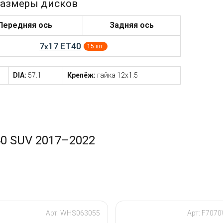
азмеры дисков
Передняя ось
Задняя ось
7
17 ET40
x
15 шт.
DIA:
57.1
Крепёж:
гайка 12x1.5
40 SUV 2017–2022
Арт: WHS063055
Арт: F70