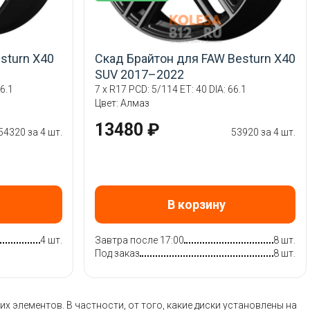
sturn X40
Скад Брайтон для FAW Besturn X40
SUV 2017–2022
6.1
7 x R17 PCD: 5/114 ET: 40 DIA: 66.1
Цвет: Алмаз
13480 ₽
54320 за 4 шт.
53920 за 4 шт.
В корзину
4 шт.
Завтра после 17:00
8 шт.
Под заказ
8 шт.
 элементов. В частности, от того, какие диски установлены на