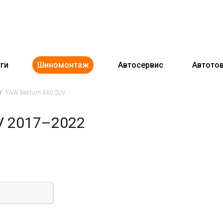
ги
Шиномонтаж
Автосервис
Автото
/
FAW Besturn X40 SUV
V 2017–2022