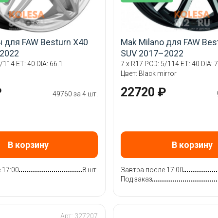
н для FAW Besturn X40
Mak Milano для FAW Bes
2022
SUV 2017–2022
/114 ET: 40 DIA: 66.1
7 x R17 PCD: 5/114 ET: 40 DIA: 7
Цвет: Black mirror
₽
22720 ₽
49760 за 4 шт.
В корзину
В корзину
 17:00
8 шт.
Завтра после 17:00
Под заказ
Арт: 327207