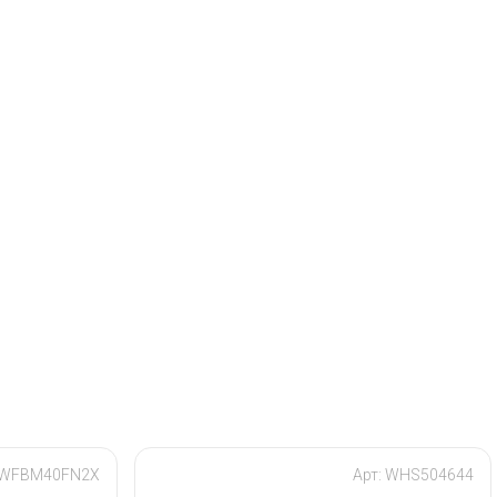
70WFBM40FN2X
Арт: WHS504644