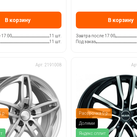
В корзину
В корзину
 17:00
11 шт.
Завтра после 17:00
11 шт.
Под заказ
Арт: 2191008
Ар
 р.
Рассрочка 0 р.
Долями
ит
Яндекс.сплит