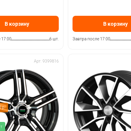
В корзину
В корзину
 17:00
6 шт.
Завтра после 17:00
Арт: 9399816
 р.
ит