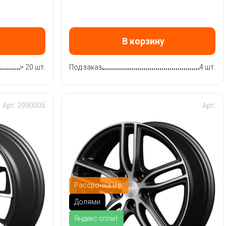
В корзину
> 20 шт.
Под заказ
4 шт.
Арт: 2990005
Арт:
Рассрочка 0 р.
Долями
Яндекс.сплит