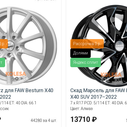
 р.
Рассрочка 0 р.
Долями
ит
Яндекс.сплит
Byz для FAW Besturn X40
Скад Марсель для FAW 
2022
X40 SUV 2017–2022
/114 ET: 40 DIA: 66.1
7 x R17 PCD: 5/114 ET: 40 DIA: 6
ассик
Цвет: Алмаз
₽
13710 ₽
44280 за 4 шт.