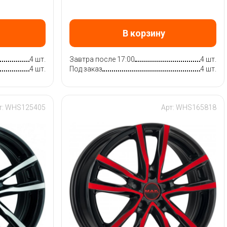
В корзину
4 шт.
Завтра после 17:00
4 шт.
4 шт.
Под заказ
4 шт.
т: WHS125405
Арт: WHS165818