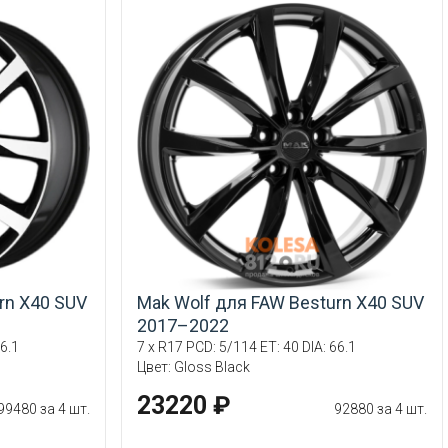
rn X40 SUV
Mak Wolf для FAW Besturn X40 SUV
2017–2022
6.1
7 x R17 PCD: 5/114 ET: 40 DIA: 66.1
Цвет: Gloss Black
23220 ₽
99480 за 4 шт.
92880 за 4 шт.