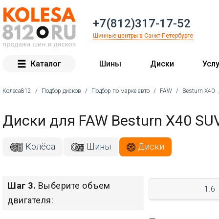
+7(812)317-17-52
Шинные центры в Санкт-Петербурге
Каталог
Шины
Диски
Услу
Колеса812
/
Подбор дисков
/
Подбор по марке авто
/
FAW
/
Besturn X40
Вы здесь
Диски для FAW Besturn X40 SU
Колёса
Шины
Диски
Шаг 3.
Выберите объем
1.6
двигателя: