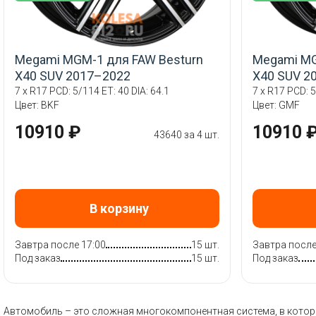
Megami MGM-1 для FAW Besturn
Megami MG
X40 SUV 2017–2022
X40 SUV 2
7 x R17 PCD: 5/114 ET: 40 DIA: 64.1
7 x R17 PCD: 5
Цвет: BKF
Цвет: GMF
10910 ₽
10910 
43640 за 4 шт.
В корзину
Завтра после 17:00
15 шт.
Завтра после
Под заказ
15 шт.
Под заказ
Автомобиль – это сложная многокомпонентная система, в которой