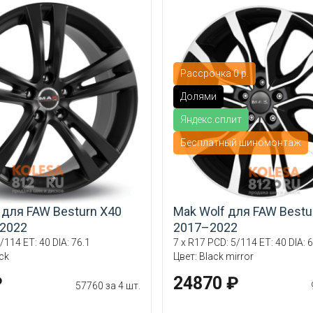
Рассрочка 0 р.
Долями
Яндекс.сплит
Бесплатный шиномонтаж
 для FAW Besturn X40
Mak Wolf для FAW Bestu
2022
2017–2022
/114 ET: 40 DIA: 76.1
7 x R17 PCD: 5/114 ET: 40 DIA: 6
ack
Цвет: Black mirror
₽
24870 ₽
57760 за 4 шт.