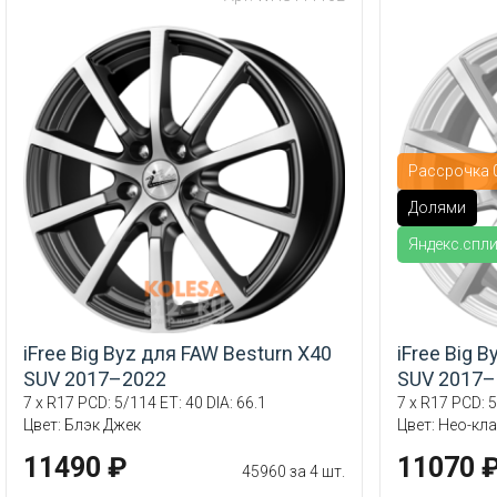
Рассрочка 0
Долями
Яндекс.спл
iFree Big Byz для FAW Besturn X40
iFree Big 
SUV 2017–2022
SUV 2017–
7 x R17 PCD: 5/114 ET: 40 DIA: 66.1
7 x R17 PCD: 5
Цвет: Блэк Джек
Цвет: Нео-кл
11490 ₽
11070 
45960 за 4 шт.