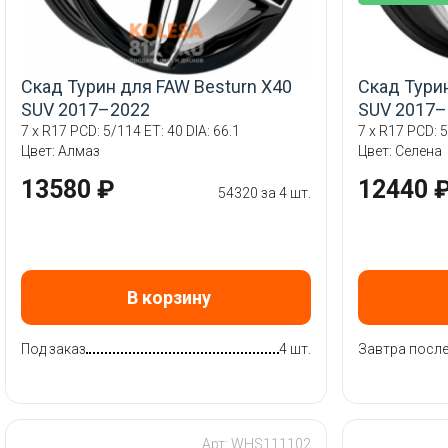
Скад Турин для FAW Besturn X40
Скад Тури
SUV 2017–2022
SUV 2017–
7 x R17 PCD: 5/114 ET: 40 DIA: 66.1
7 x R17 PCD: 5
Цвет: Алмаз
Цвет: Селена
13580 ₽
12440 
54320 за 4 шт.
В корзину
Под заказ
4 шт.
Завтра после
Арт: WHS111102