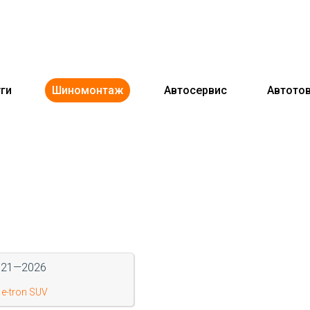
ги
Шиномонтаж
Автосервис
Автото
021—2026
 e-tron SUV