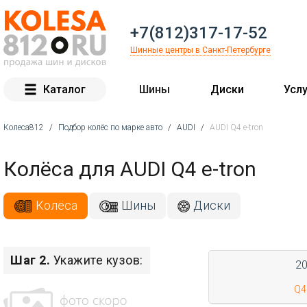
+7(812)317-17-52
Шинные центры в Санкт-Петербурге
Каталог
Шины
Диски
Услу
Колеса812
/
Подбор колёс по марке авто
/
AUDI
/
AUDI Q4 e-tron
Вы здесь
Колёса для AUDI Q4 e-tron
Колёса
Шины
Диски
Шаг 2.
Укажите кузов:
2
Q4