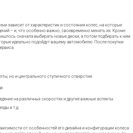
ни зависит от характеристик и состояния колес, на которые
дений – и, что особенно важно, своевременно менять их. Кроме
ришлось сначала выбирать новые диски, а потом подбирать к ним
оторые идеально подойдут вашему автомобилю. После покупки
ервиса.
ты, но и центрального ступичного отверстия.
а.
дение на различных скоростях и другие важные аспекты.
зды и т.д.
ависимости от особенностей его дизайна и конфигурации колеса