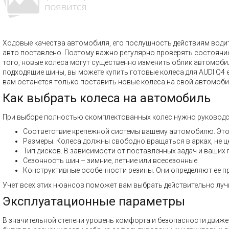
Ходовые качества автомобиля, его послушность действиям водите
авто поставлено. Поэтому важно регулярно проверять состояние к
того, новые колеса могут существенно изменить облик автомобил
подходящие шины, вы можете купить готовые колеса для AUDI Q4
вам останется только поставить новые колеса на свой автомоби
Как выбрать колеса на автомобиль
При выборе полностью скомплектованных колес нужно руковод
Соответствие крепежной системы вашему автомобилю. Это к
Размеры. Колеса должны свободно вращаться в арках, не ц
Тип дисков. В зависимости от поставленных задач и ваших
Сезонность шин – зимние, летние или всесезонные.
Конструктивные особенности резины. Они определяют ее пр
Учет всех этих нюансов поможет вам выбрать действительно лучши
Эксплуатационные параметры
В значительной степени уровень комфорта и безопасности движен