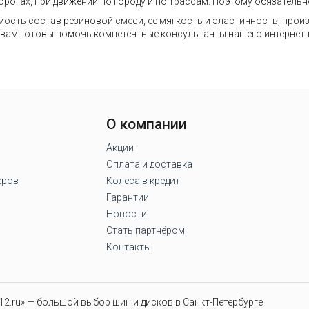
дорогах, при движении по городу и по трассам. Поэтому обязател
мость состав резиновой смеси, ее мягкость и эластичность, прои
n вам готовы помочь компетентные консультанты нашего интернет-
О компании
Акции
Оплата и доставка
еров
Колеса в кредит
Гарантии
Новости
Стать партнёром
Контакты
2.ru» — большой выбор шин и дисков в Санкт-Петербурге