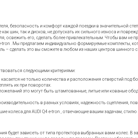
ля, безопасность и комфорт каждой поездки в значительной степе
ак шин, так и дисков, не допускать их сильного износа и повреж
я, освежить его, сделать более привлекательным. Чтобы вам не п
 e-tron . Мы предлагаем индивидуально формируемые комплекты, к
ль – сделать это вы сможете в любом из наших центров шинного с
ствоваться следующими критериями:
асается не только количества и расположения отверстий под бол
еплять их при поворотах.
 пожеланий это могут быть штампованные, литые или кованые обод
оизводительность в разных условиях, надежность сцепления, пове
е колеса для AUDI Q4 e-tron , отвечающие вашим задачам, стилю е
ия будет зависеть от типа протектора выбранных вами колес. В з