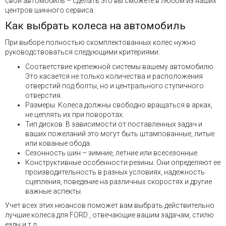
свой автомобиль – сделать это вы сможете в любом из наших
центров шинного сервиса.
Как выбрать колеса на автомобиль
При выборе полностью скомплектованных колес нужно
руководствоваться следующими критериями:
Соответствие крепежной системы вашему автомобилю.
Это касается не только количества и расположения
отверстий под болты, но и центрального ступичного
отверстия.
Размеры. Колеса должны свободно вращаться в арках,
не цеплять их при поворотах.
Тип дисков. В зависимости от поставленных задач и
ваших пожеланий это могут быть штампованные, литые
или кованые обода.
Сезонность шин – зимние, летние или всесезонные.
Конструктивные особенности резины. Они определяют ее
производительность в разных условиях, надежность
сцепления, поведение на различных скоростях и другие
важные аспекты.
Учет всех этих нюансов поможет вам выбрать действительно
лучшие колеса для FORD , отвечающие вашим задачам, стилю
езды и т.д.