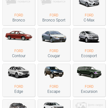
Войти на сайт
FORD
FORD
FORD
Bronco
Bronco Sport
C-Max
+7(812)317-
17-
52
Пн-
Пт:
FORD
FORD
FORD
C
Contour
Cougar
Ecosport
9:00
до
21:00
Сб-
Вс:
C
9:00
FORD
FORD
FORD
до
Edge
Escape
Excursion
21:00