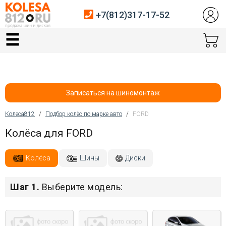
+7(812)317-17-52
Главная
Шины
Диски
Записаться на шиномонтаж
Автосервис
Колеса812
/
Подбор колёс по марке авто
/
FORD
Вы здесь
Колёса для FORD
Датчики давления
Услуги шиномонтажа
Колёса
Шины
Диски
Хранение шин
Шаг 1.
Выберите модель:
Покупателям
Контакты