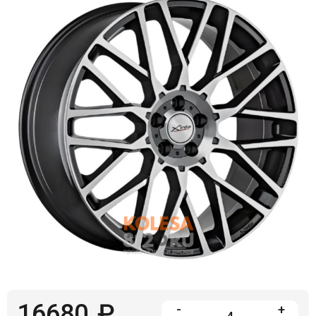
Войти на сайт
+7(812)317-
17-
52
Пн-
Пт:
C
9:00
до
21:00
Сб-
Вс:
C
9:00
до
21:00
16680
₽
-
+