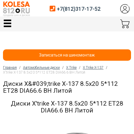
+7(812)317-17-52
Главная
Шины
Диски
Записаться на шиномонтаж
Автосервис
Главная
/
Автомобильные диски
/
X Trike
/
X Trike X-137
/
X'trike X-137 8.5x20 5*112 ET28 DIA66.6 BH Литой
Вы здесь
Датчики давления
Диски X&#039;trike X-137 8.5x20 5*112
ET28 DIA66.6 BH Литой
Услуги шиномонтажа
Диски X'trike X-137 8.5x20 5*112 ET28
Хранение шин
DIA66.6 BH Литой
Покупателям
Контакты