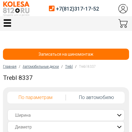
+7(812)317-17-52
Главная
Шины
Диски
Записаться на шиномонтаж
Автосервис
Главная
/
Автомобильные диски
/
Trebl
/
Trebl 8337
Вы здесь
Trebl 8337
Датчики давления
Услуги шиномонтажа
По параметрам
По автомобилю
Хранение шин
Покупателям
Контакты