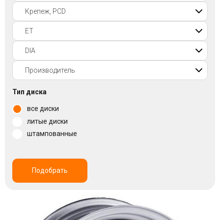
Войти на сайт
+7(812)317-
17-
52
Пн-
Тип диска
Пт:
все диски
C
9:00
литые диски
до
штампованные
21:00
Сб-
Вс:
C
Подобрать
9:00
до
21:00