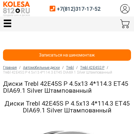
+7(812)317-17-52
Главная
Шины
Диски
Записаться на шиномонтаж
Автосервис
Главная
/
Автомобильные диски
/
Trebl
/
Trebl 42E45S P
/
Trebl 42E45S P 4.5x13 4*114.3 ET45 DIA69.1 Silver Штампованный
Вы здесь
Датчики давления
Диски Trebl 42E45S P 4.5x13 4*114.3 ET45
DIA69.1 Silver Штампованный
Услуги шиномонтажа
Диски Trebl 42E45S P 4.5x13 4*114.3 ET45
Хранение шин
DIA69.1 Silver Штампованный
Покупателям
Контакты