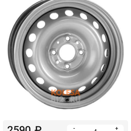
Войти на сайт
+7(812)317-
17-
52
Пн-
Пт:
C
9:00
до
21:00
Сб-
Вс:
C
9:00
до
21:00
2590
₽
-
+