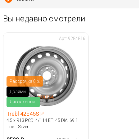
Вы недавно смотрели
Арт: 9284816
Рассрочка 0 р.
Долями
Яндекс.сплит
Trebl 42E45S P
4.5 x R13 PCD: 4/114 ET: 45 DIA: 69.1
Цвет: Silver