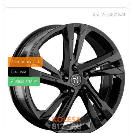
Арт: WHS521874
Рассрочка 0 р.
Долями
Яндекс.сплит