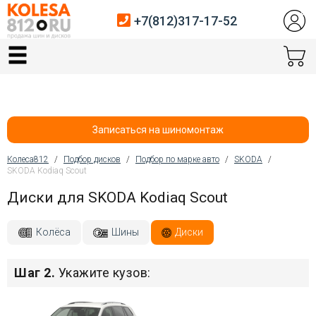
+7(812)317-17-52
Главная
Шины
Диски
Записаться на шиномонтаж
Автосервис
Колеса812
/
Подбор дисков
/
Подбор по марке авто
/
SKODA
/
SKODA Kodiaq Scout
Вы здесь
Датчики давления
Диски для SKODA Kodiaq Scout
Услуги шиномонтажа
Колёса
Шины
Диски
Хранение шин
Шаг 2.
Укажите кузов:
Покупателям
Контакты