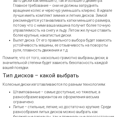
авто диски как меньшего, так и большего диаметра.
Главное требование – они не должны затруднять
вращение колес и чересчур уменьшать клиренс. В идеале
лучше иметь комплект зимних и летних дисков. Зимой
рекомендуется устанавливать катки меньшего размера,
потому что с ними ваша машина получит более точную
управляемость на снегу и льду. Летом же лучше ставить
более крупные, накатистые диски.
Вылет диска. От его правильного выбора будет зависеть
устойчивость машины, ее отзывчивость на повороты
руля, плавность движения и т.д.
Помните, что от того, насколько грамотно выбраны диски, в
значительной степени будет зависеть безопасность каждой
вашей поездки.
Тип дисков – какой выбрать
Колесные диски изготавливаются по разным технологиям:
Штампованные – самые доступные, но тяжелые, а
разнообразие вариантов их оформления весьма
ограничено.
Литые – стильные, легкие, но достаточно хрупкие. Среди
разнообразия литых дисков можно выбрать как
бюджетные варианты, так и премиальные дорогостоящие