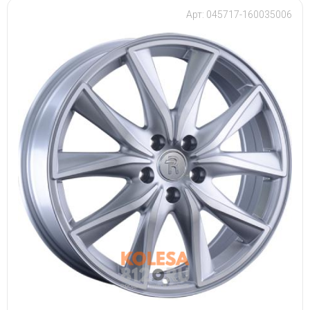
Арт: 045717-160035006