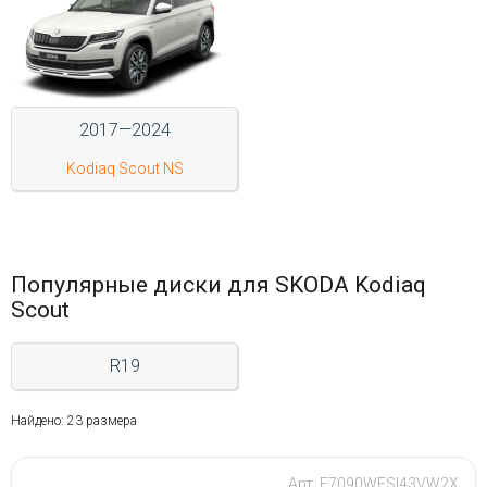
Войти на сайт
+7(812)317-
2017—2024
17-
52
Kodiaq Scout NS
Пн-
Пт:
C
9:00
Популярные диски для SKODA Kodiaq
до
Scout
21:00
Сб-
Вс:
R19
C
9:00
до
Найдено: 23 размера
21:00
Арт: F7090WFSI43VW2X