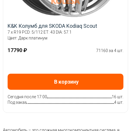
K&K Колумб для SKODA Kodiaq Scout
7 x R19 PCD: 5/112 ET: 43 DIA: 57.1
Цвет: Дарк платинум
17790 ₽
71160 за 4 шт.
В корзину
Сегодня после 17:00
16 шт.
Под заказ
4 шт.
Автомобиль – это сложная многокомпонентная система, в