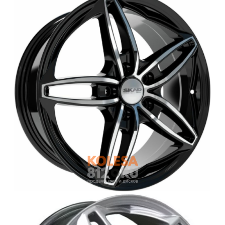
Войти на сайт
+7(812)317-
17-
52
Пн-
Пт:
C
9:00
до
21:00
Сб-
Вс:
C
9:00
до
21:00