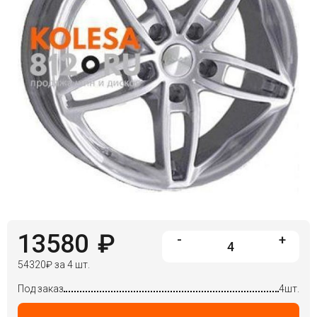
13580
₽
-
+
54320
₽
за 4 шт.
Под заказ
4шт.