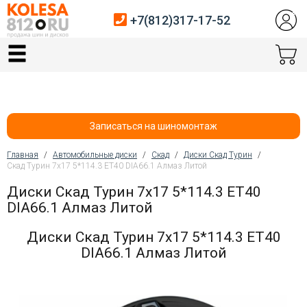
+7(812)317-17-52
Главная
Шины
Диски
Записаться на шиномонтаж
Автосервис
Главная
/
Автомобильные диски
/
Скад
/
Диски Скад Турин
/
Скад Турин 7x17 5*114.3 ET40 DIA66.1 Алмаз Литой
Вы здесь
Датчики давления
Диски Скад Турин 7x17 5*114.3 ET40
DIA66.1 Алмаз Литой
Услуги шиномонтажа
Диски Скад Турин 7x17 5*114.3 ET40
Хранение шин
DIA66.1 Алмаз Литой
Покупателям
Контакты