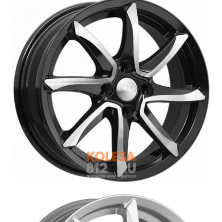
Войти на сайт
+7(812)317-
17-
52
Пн-
Пт:
C
9:00
до
21:00
Сб-
Вс:
C
9:00
до
21:00