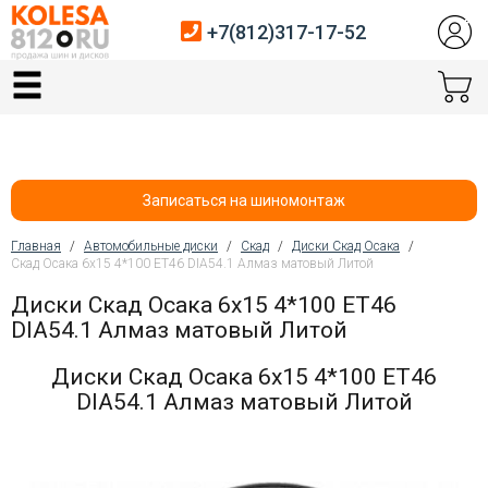
+7(812)317-17-52
Главная
Шины
Диски
Записаться на шиномонтаж
Автосервис
Главная
/
Автомобильные диски
/
Скад
/
Диски Скад Осака
/
Скад Осака 6x15 4*100 ET46 DIA54.1 Алмаз матовый Литой
Вы здесь
Датчики давления
Диски Скад Осака 6x15 4*100 ET46
DIA54.1 Алмаз матовый Литой
Услуги шиномонтажа
Диски Скад Осака 6x15 4*100 ET46
Хранение шин
DIA54.1 Алмаз матовый Литой
Покупателям
Контакты