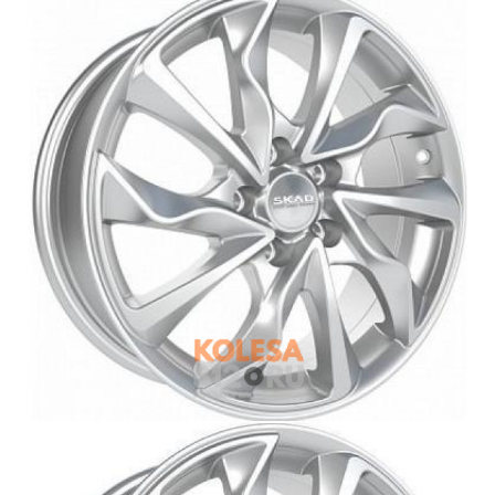
Войти на сайт
+7(812)317-
17-
52
Пн-
Пт:
C
9:00
до
21:00
Сб-
Вс:
C
9:00
до
21:00