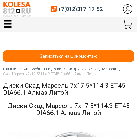
+7(812)317-17-52
Главная
Шины
Диски
Записаться на шиномонтаж
Автосервис
Главная
/
Автомобильные диски
/
Скад
/
Диски Скад Марсель
/
Скад Марсель 7x17 5*114.3 ET45 DIA66.1 Алмаз Литой
Вы здесь
Датчики давления
Диски Скад Марсель 7x17 5*114.3 ET45
DIA66.1 Алмаз Литой
Услуги шиномонтажа
Диски Скад Марсель 7x17 5*114.3 ET45
Хранение шин
DIA66.1 Алмаз Литой
Покупателям
Контакты