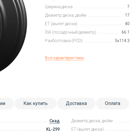
Ширина диска
7
Диаметр диска, дюйм
17
ET (вылет диска)
40
DIA (посадочный диаметр)
66.1
Разболтовка (PCD)
5x114.3
Все характеристики
тии
Как купить
Доставка
Оплата
Скад
Диаметр диска, дюйм
KL-299
ET (вылет диска)