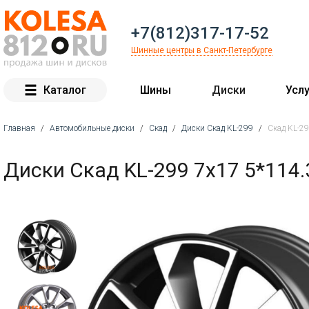
+7(812)317-17-52
Шинные центры в Санкт-Петербурге
Каталог
Шины
Диски
Услу
Главная
/
Автомобильные диски
/
Скад
/
Диски Скад KL-299
/
Скад KL-2
Вы здесь
Диски Скад KL-299 7x17 5*114.