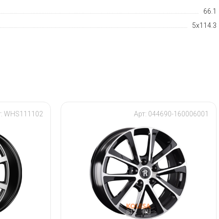
66.1
5x114.3
т: WHS111102
Арт: 044690-160006001