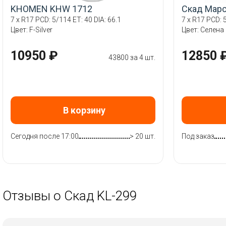
KHOMEN KHW 1712
Скад Мар
7 x R17 PCD: 5/114 ET: 40 DIA: 66.1
7 x R17 PCD: 5
Цвет: F-Silver
Цвет: Селена
10950 ₽
12850 
43800 за 4 шт.
В корзину
Сегодня после 17:00
> 20 шт.
Под заказ
Отзывы о Скад KL-299