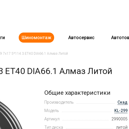
ги
Шиномонтаж
Автосервис
Автото
99 7x17 5*114.3 ET40 DIA66.1 Алмаз Литой
3 ET40 DIA66.1 Алмаз Литой
Общие характеристики
Производитель
Скад
Модель
KL-299
Артикул
2990005
Тип диска
литой