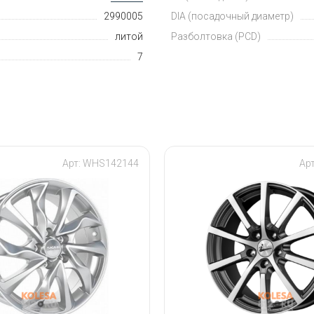
2990005
DIA (посадочный диаметр)
литой
Разболтовка (PCD)
7
Арт: WHS142144
Ар