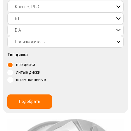
Войти на сайт
+7(812)317-
17-
52
Пн-
Тип диска
Пт:
все диски
C
9:00
литые диски
до
штампованные
21:00
Сб-
Вс:
C
Подобрать
9:00
до
21:00