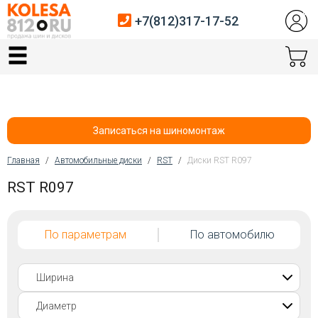
+7(812)317-17-52
Главная
Шины
Диски
Записаться на шиномонтаж
Автосервис
Главная
/
Автомобильные диски
/
RST
/
Диски RST R097
Вы здесь
RST R097
Датчики давления
Услуги шиномонтажа
По параметрам
По автомобилю
Хранение шин
Покупателям
Контакты