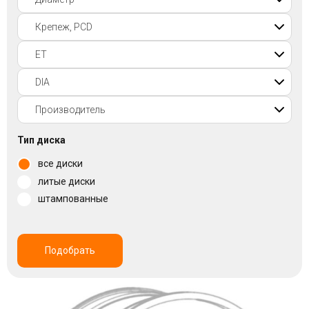
Войти на сайт
+7(812)317-
17-
52
Пн-
Тип диска
Пт:
C
все диски
9:00
литые диски
до
21:00
штампованные
Сб-
Вс:
C
9:00
Подобрать
до
21:00