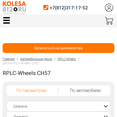
+7(812)317-17-52
Главная
Шины
Диски
Записаться на шиномонтаж
Автосервис
Главная
/
Автомобильные диски
/
RPLC-Wheels
/
Диски RPLC-Wheels CH57
Вы здесь
Датчики давления
RPLC-Wheels CH57
Услуги шиномонтажа
По параметрам
По автомобилю
Хранение шин
Покупателям
Контакты