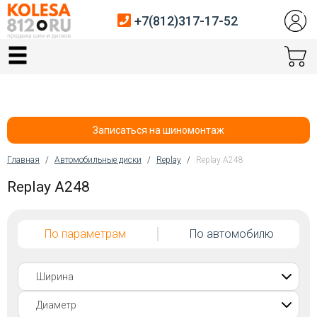
+7(812)317-17-52
Главная
Шины
Диски
Записаться на шиномонтаж
Автосервис
Главная
/
Автомобильные диски
/
Replay
/
Replay A248
Вы здесь
Replay A248
Датчики давления
Услуги шиномонтажа
По параметрам
По автомобилю
Хранение шин
Покупателям
Контакты