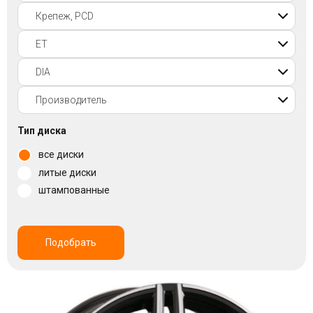
Войти на сайт
+7(812)317-
17-
52
Пн-
Тип диска
Пт:
все диски
C
9:00
литые диски
до
штампованные
21:00
Сб-
Вс:
C
Подобрать
9:00
до
21:00