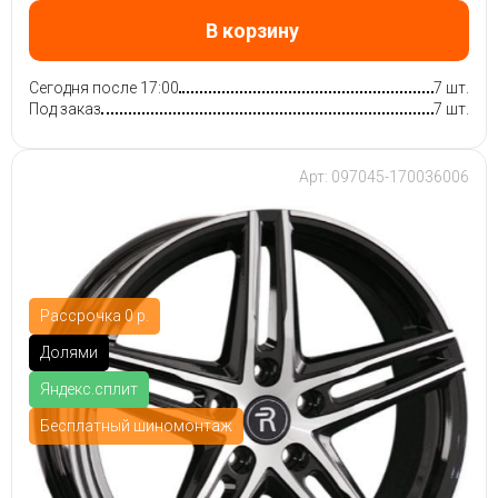
В корзину
Сегодня после 17:00
7 шт.
Под заказ
7 шт.
Арт: 097045-170036006
Рассрочка 0 р.
Долями
Яндекс.сплит
Бесплатный шиномонтаж