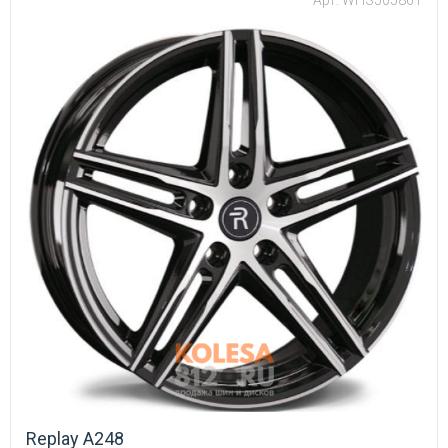
Арт: WHS505861
Replay A248