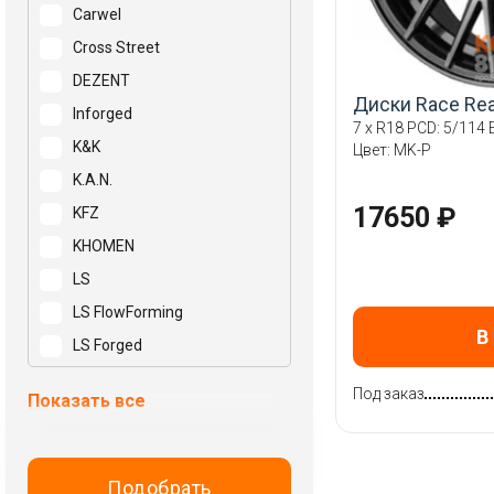
Carwel
Cross Street
DEZENT
Диски Race Re
Inforged
7 x R18 PCD: 5/114 E
K&K
Цвет: MK-P
K.A.N.
17650 ₽
KFZ
KHOMEN
LS
LS FlowForming
В
LS Forged
Mak
Под заказ
Показать все
N2O
NEO
NZ
Подобрать