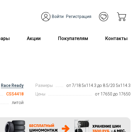
Войти
Регистрация
вары
Акции
Покупателям
Контакты
Race Ready
Размеры
от 7/18 5x114.3 до 8.5/20 5x114.3
CSS4418
Цены
от 17650 до 17650
литой