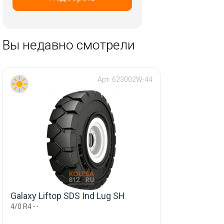
RST
Replay
Tech Line
Вы недавно смотрели
Trebl
Vissol
Арт:
623002W-44
Wheels UP
X Trike
iFree
Скад
ТЗСК
Galaxy Liftop SDS Ind Lug SH
4/0 R4 - -