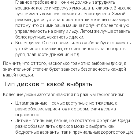
Главное требование – они не должны затруднять
вращение колес и чересчур уменьшать клиренс. В идеале
лучше иметь комплект зимних и летних дисков. Зимой
рекомендуется устанавливать катки меньшего размера,
потому что с ними ваша машина получит более точную
управляемость на снегу и льду. Летом же лучше ставить
более крупные, накатистые диски.
Вылет диска. От его правильного выбора будет зависеть
устойчивость машины, ее отзывчивость на повороты
руля, плавность движения и т.д.
Помните, что от того, насколько грамотно выбраны диски, в
значительной степени будет зависеть безопасность каждой
вашей поездки.
Тип дисков – какой выбрать
Колесные диски изготавливаются по разным технологиям:
Штампованные – самые доступные, но тяжелые, а
разнообразие вариантов их оформления весьма
ограничено.
Литые – стильные, легкие, но достаточно хрупкие. Среди
разнообразия литых дисков можно выбрать как
бюджетные варианты, так и премиальные дорогостоящие