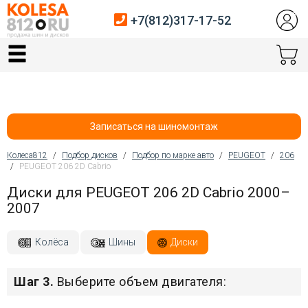
+7(812)317-17-52
Главная
Шины
Диски
Записаться на шиномонтаж
Автосервис
Колеса812
/
Подбор дисков
/
Подбор по марке авто
/
PEUGEOT
/
206
/
PEUGEOT 206 2D Cabrio
Вы здесь
Датчики давления
Диски для PEUGEOT 206 2D Cabrio 2000–
2007
Услуги шиномонтажа
Хранение шин
Колёса
Шины
Диски
Покупателям
Шаг 3.
Выберите объем двигателя:
Контакты