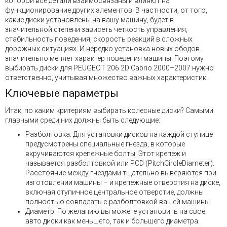
которой все детали взаимосвязаны и влияют на
функционирование других элементов. В частности, от того,
какие диски установлены на вашу машину, будет в
значительной степени зависеть четкость управления,
стабильность поведения, скорость реакций в сложных
дорожных ситуациях. И нередко установка новых ободов
значительно меняет характер поведения машины. Поэтому
выбирать диски для PEUGEOT 206 2D Cabrio 2000–2007 нужно
ответственно, учитывая множество важных характеристик.
Ключевые параметры
Итак, по каким критериям выбирать колесные диски? Самыми
главными среди них должны быть следующие:
Разболтовка. Для установки дисков на каждой ступице
предусмотрены специальные гнезда, в которые
вкручиваются крепежные болты. Этот крепеж и
называется разболтовкой или PCD (PitchCircleDiameter).
Расстояние между гнездами тщательно выверяются при
изготовлении машины – и крепежные отверстия на диске,
включая ступичное центральное отверстие, должны
полностью совпадать с разболтовкой вашей машины.
Диаметр. По желанию вы можете установить на свое
авто диски как меньшего, так и большего диаметра.