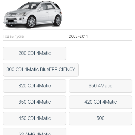
Войти на сайт
+7(812)317-
17-
Год выпуска
2005–2011
52
280 CDI 4Matic
Пн-
Пт:
C
300 CDI 4Matic BlueEFFICIENCY
9:00
до
21:00
320 CDI 4Matic
350 4Matic
Сб-
Вс:
350 CDI 4Matic
420 CDI 4Matic
C
9:00
до
450 CDI 4Matic
500
21:00
63 AMG 4Matic