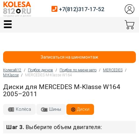
+7(812)317-17-52
Главная
Шины
Диски
Записаться на шиномонтаж
Автосервис
Колеса812
/
Подбор дисков
/
Подбор по марке авто
/
MERCEDES
/
M-Klasse
/
MERCEDES M-Klasse W164
Вы здесь
Датчики давления
Диски для MERCEDES M-Klasse W164
2005–2011
Услуги шиномонтажа
Хранение шин
Колёса
Шины
Диски
Покупателям
Шаг 3.
Выберите объем двигателя:
Контакты