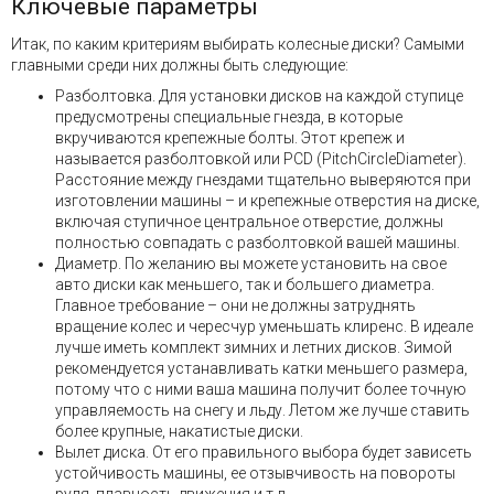
Ключевые параметры
Итак, по каким критериям выбирать колесные диски? Самыми
главными среди них должны быть следующие:
Разболтовка. Для установки дисков на каждой ступице
предусмотрены специальные гнезда, в которые
вкручиваются крепежные болты. Этот крепеж и
называется разболтовкой или PCD (PitchCircleDiameter).
Расстояние между гнездами тщательно выверяются при
изготовлении машины – и крепежные отверстия на диске,
включая ступичное центральное отверстие, должны
полностью совпадать с разболтовкой вашей машины.
Диаметр. По желанию вы можете установить на свое
авто диски как меньшего, так и большего диаметра.
Главное требование – они не должны затруднять
вращение колес и чересчур уменьшать клиренс. В идеале
лучше иметь комплект зимних и летних дисков. Зимой
рекомендуется устанавливать катки меньшего размера,
потому что с ними ваша машина получит более точную
управляемость на снегу и льду. Летом же лучше ставить
более крупные, накатистые диски.
Вылет диска. От его правильного выбора будет зависеть
устойчивость машины, ее отзывчивость на повороты