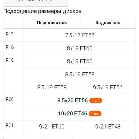
Подходящие размеры дисков
Передняя ось
Задняя ось
R17
7.5
17 ET56
x
R18
8
18 ET60
x
R19
8
19 ET60
x
8.5
19 ET58
x
8.5
19 ET58
9.5
19 ET56
x
x
R20
8.5
20 ET56
x
4 шт.
10
20 ET46
x
1 шт.
R21
9
21 ET60
9
21 ET48
x
x