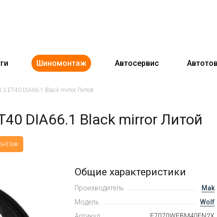
ги
Шиномонтаж
Автосервис
Автото
3 ET40 DIA66.1 Black mirror Литой
40 DIA66.1 Black mirror Литой
онтаж
Общие характеристики
Производитель
Mak
Модель
Wolf
Артикул
F7070WFBM40FN2X