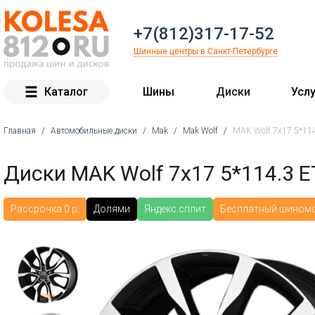
+7(812)317-17-52
Шинные центры в Санкт-Петербурге
Каталог
Шины
Диски
Услу
Главная
/
Автомобильные диски
/
Mak
/
Mak Wolf
/
MAK Wolf 7x17 5*114.
Вы здесь
Диски MAK Wolf 7x17 5*114.3 ET
Рассрочка 0 р.
Долями
Яндекс.сплит
Бесплатный шином