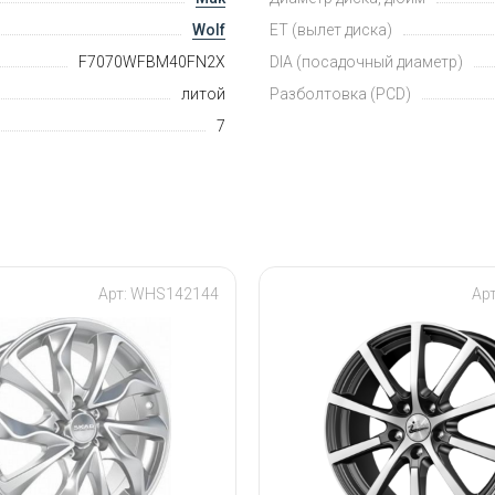
Wolf
ET (вылет диска)
F7070WFBM40FN2X
DIA (посадочный диаметр)
литой
Разболтовка (PCD)
7
Арт: WHS142144
Ар