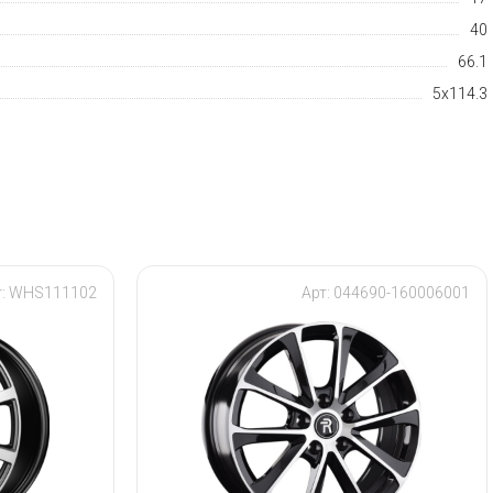
40
66.1
5x114.3
т: WHS111102
Арт: 044690-160006001