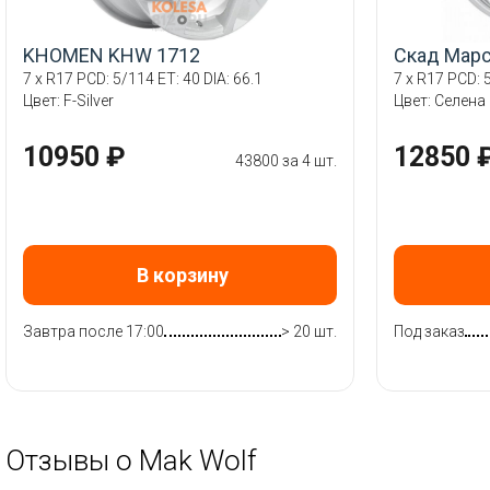
KHOMEN KHW 1712
Скад Мар
7 x R17 PCD: 5/114 ET: 40 DIA: 66.1
7 x R17 PCD: 5
Цвет: F-Silver
Цвет: Селена
10950 ₽
12850 
43800 за 4 шт.
В корзину
Завтра после 17:00
> 20 шт.
Под заказ
Отзывы о Mak Wolf