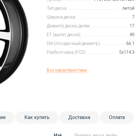
Тип диска
литой
Ширина диска
7
Диаметр диска, дюйм
17
ET (вылет диска)
40
DIA (посадочный диаметр)
66.1
Разболтовка (PCD)
5x114.3
Все характеристики
тии
Как купить
Доставка
Оплата
Mak
Диаметр диска, дюйм