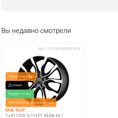
Вы недавно смотрели
Арт: F7070WFBM40FN2X
Рассрочка 0 р.
Долями
Яндекс.сплит
Бесплатный шиномонтаж
Mak Wolf
7 x R17 PCD: 5/114 ET: 40 DIA: 66.1