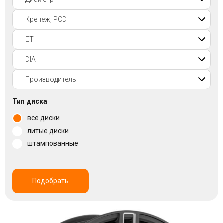
Войти на сайт
+7(812)317-
17-
52
Пн-
Тип диска
Пт:
C
все диски
9:00
литые диски
до
21:00
штампованные
Сб-
Вс:
C
9:00
Подобрать
до
21:00