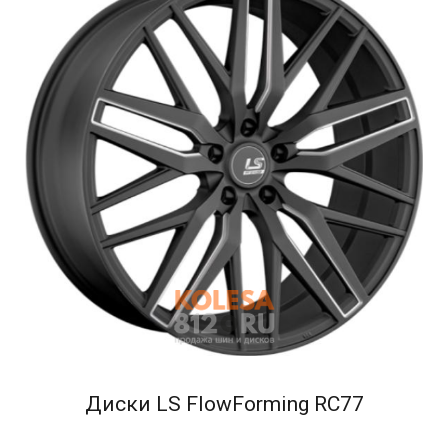
Диски LS FlowForming RC77