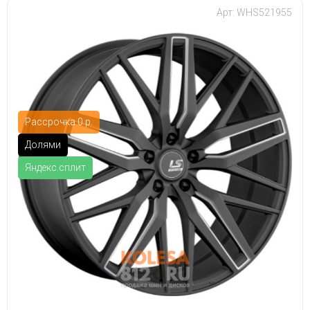
Арт: WHS521955
Рассрочка 0 р.
Долями
Яндекс.сплит