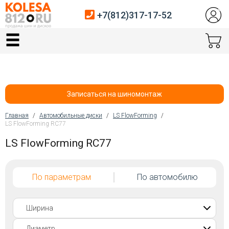
+7(812)317-17-52
Главная
Шины
Диски
Записаться на шиномонтаж
Автосервис
Главная
/
Автомобильные диски
/
LS FlowForming
/
LS FlowForming RC77
Вы здесь
Датчики давления
LS FlowForming RC77
Услуги шиномонтажа
По параметрам
По автомобилю
Хранение шин
Покупателям
Контакты