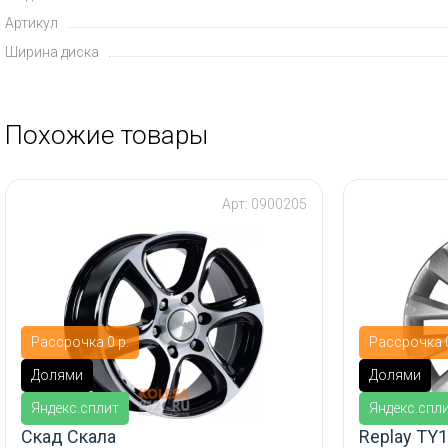
Артикул
Ширина диска
Похожие товары
Арт: 0900205
Рассрочка 0 р.
Рассрочка 0
Долями
Долями
Яндекс.сплит
Яндекс.спл
Скад Скала
Replay TY