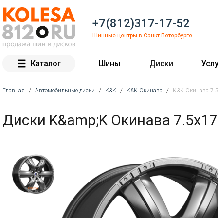
+7(812)317-17-52
Шинные центры в Санкт-Петербурге
Каталог
Шины
Диски
Услу
Главная
/
Автомобильные диски
/
K&K
/
K&K Окинава
/
K&K Окинава 7.5
Вы здесь
Диски K&amp;K Окинава 7.5x17