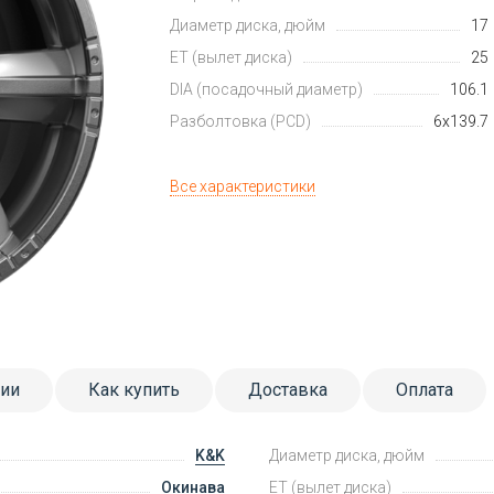
Диаметр диска, дюйм
17
ET (вылет диска)
25
DIA (посадочный диаметр)
106.1
Разболтовка (PCD)
6x139.7
Все характеристики
тии
Как купить
Доставка
Оплата
K&K
Диаметр диска, дюйм
Окинава
ET (вылет диска)