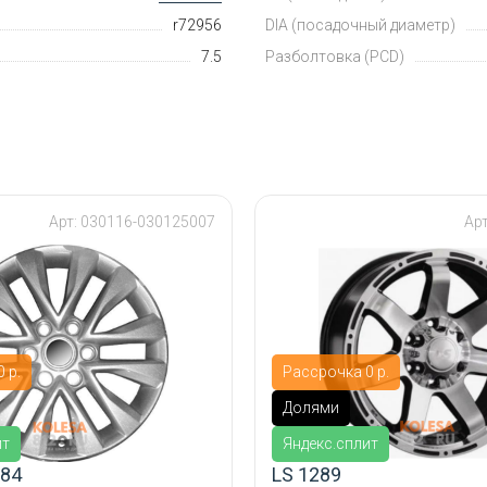
r72956
DIA (посадочный диаметр)
7.5
Разболтовка (PCD)
Арт: 030116-030125007
Ар
 р.
Рассрочка 0 р.
Долями
ит
Яндекс.сплит
184
LS 1289