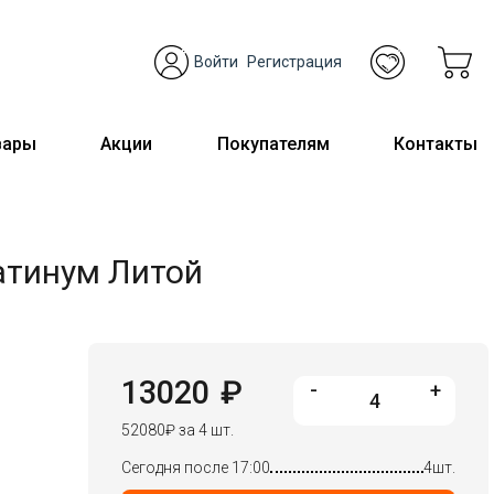
Войти
Регистрация
вары
Акции
Покупателям
Контакты
атинум Литой
13020
₽
-
+
52080
₽
за 4 шт.
Сегодня после 17:00
4шт.