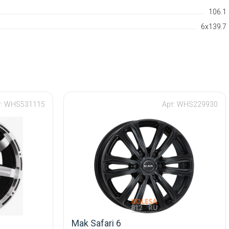
106.1
6x139.7
т: WHS531115
Арт: WHS229930
Mak Safari 6