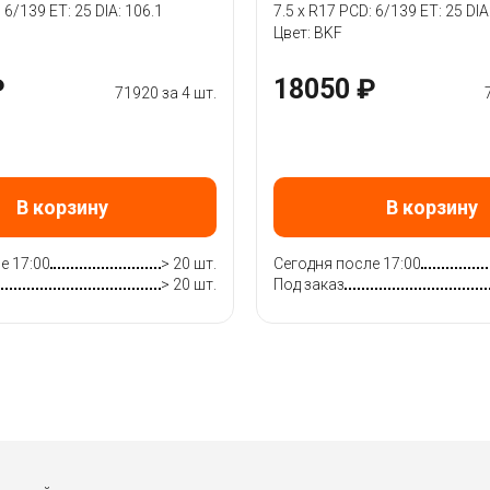
 6/139 ET: 25 DIA: 106.1
7.5 x R17 PCD: 6/139 ET: 25 DIA
Цвет: BKF
₽
18050 ₽
71920 за 4 шт.
В корзину
В корзину
е 17:00
> 20 шт.
Сегодня после 17:00
> 20 шт.
Под заказ