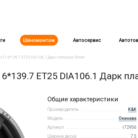
ги
Шиномонтаж
Автосервис
Автото
x17 6*139.7 ET25 DIA106.1 Дарк платинум Литой
 6*139.7 ET25 DIA106.1 Дарк пл
Общие характеристики
Производитель
K&K
Модель
Окинава
Артикул
r72956
Ширина диска
7.5