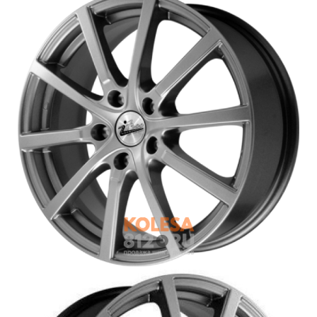
Войти на сайт
+7(812)317-
17-
52
Пн-
Пт:
C
9:00
до
21:00
Сб-
Вс:
C
9:00
до
21:00