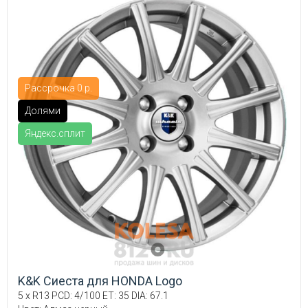
Рассрочка 0 р.
Долями
Яндекс.сплит
K&K Сиеста для HONDA Logo
5 x R13 PCD: 4/100 ET: 35 DIA: 67.1