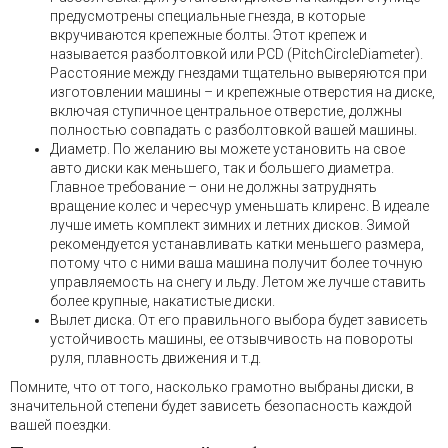
предусмотрены специальные гнезда, в которые
вкручиваются крепежные болты. Этот крепеж и
называется разболтовкой или PCD (PitchCircleDiameter).
Расстояние между гнездами тщательно выверяются при
изготовлении машины – и крепежные отверстия на диске,
включая ступичное центральное отверстие, должны
полностью совпадать с разболтовкой вашей машины.
Диаметр. По желанию вы можете установить на свое
авто диски как меньшего, так и большего диаметра.
Главное требование – они не должны затруднять
вращение колес и чересчур уменьшать клиренс. В идеале
лучше иметь комплект зимних и летних дисков. Зимой
рекомендуется устанавливать катки меньшего размера,
потому что с ними ваша машина получит более точную
управляемость на снегу и льду. Летом же лучше ставить
более крупные, накатистые диски.
Вылет диска. От его правильного выбора будет зависеть
устойчивость машины, ее отзывчивость на повороты
руля, плавность движения и т.д.
Помните, что от того, насколько грамотно выбраны диски, в
значительной степени будет зависеть безопасность каждой
вашей поездки.