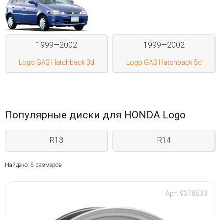
Войти на сайт
+7(812)317-
1999—2002
1999—2002
17-
Logo GA3 Hatchback 3d
Logo GA3 Hatchback 5d
52
Пн-
Пт:
C
Популярные диски для HONDA Logo
9:00
до
21:00
R13
R14
Сб-
Вс:
Найдено: 5 размеров
C
9:00
до
Арт: 9378533
21:00