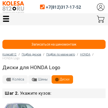
+7(812)317-17-52
Главная
Шины
Диски
Записаться на шиномонтаж
Автосервис
Колеса812
/
Подбор дисков
/
Подбор по марке авто
/
HONDA
/
HONDA Logo
Вы здесь
Датчики давления
Диски для HONDA Logo
Услуги шиномонтажа
Колёса
Шины
Диски
Хранение шин
Шаг 2.
Укажите кузов:
Покупателям
Контакты