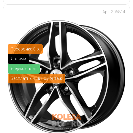
Арт: 306814
Рассрочка 0 р.
Долями
Яндекс.сплит
Бесплатный шиномонтаж