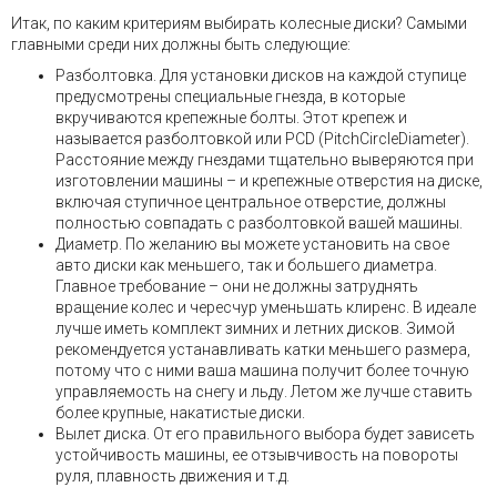
Итак, по каким критериям выбирать колесные диски? Самыми
главными среди них должны быть следующие:
Разболтовка. Для установки дисков на каждой ступице
предусмотрены специальные гнезда, в которые
вкручиваются крепежные болты. Этот крепеж и
называется разболтовкой или PCD (PitchCircleDiameter).
Расстояние между гнездами тщательно выверяются при
изготовлении машины – и крепежные отверстия на диске,
включая ступичное центральное отверстие, должны
полностью совпадать с разболтовкой вашей машины.
Диаметр. По желанию вы можете установить на свое
авто диски как меньшего, так и большего диаметра.
Главное требование – они не должны затруднять
вращение колес и чересчур уменьшать клиренс. В идеале
лучше иметь комплект зимних и летних дисков. Зимой
рекомендуется устанавливать катки меньшего размера,
потому что с ними ваша машина получит более точную
управляемость на снегу и льду. Летом же лучше ставить
более крупные, накатистые диски.
Вылет диска. От его правильного выбора будет зависеть
устойчивость машины, ее отзывчивость на повороты
руля, плавность движения и т.д.