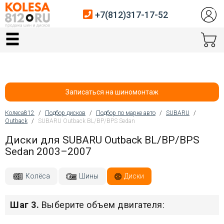
+7(812)317-17-52
Главная
Шины
Диски
Записаться на шиномонтаж
Автосервис
Колеса812
/
Подбор дисков
/
Подбор по марке авто
/
SUBARU
/
Outback
/
SUBARU Outback BL/BP/BPS Sedan
Вы здесь
Датчики давления
Диски для SUBARU Outback BL/BP/BPS
Sedan 2003–2007
Услуги шиномонтажа
Хранение шин
Колёса
Шины
Диски
Покупателям
Шаг 3.
Выберите объем двигателя:
Контакты