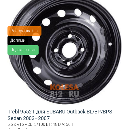
Рассрочка 0 р.
Долями
Яндекс.сплит
Trebl 9552T для SUBARU Outback BL/BP/BPS
Sedan 2003–2007
6.5 x R16 PCD: 5/100 ET: 48 DIA: 56.1