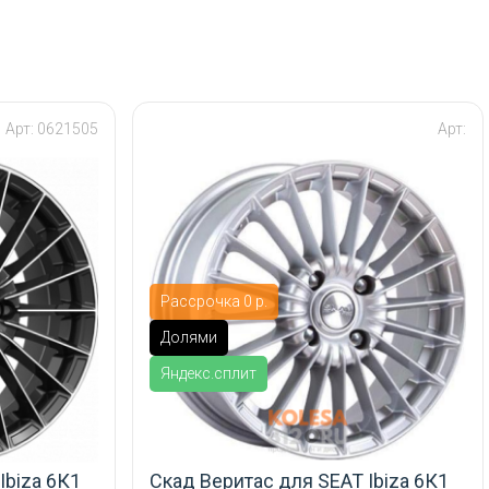
Арт: 0621505
Арт:
Рассрочка 0 р.
Долями
Яндекс.сплит
Ibiza 6К1
Скад Веритас для SEAT Ibiza 6К1