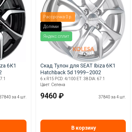
Рассрочка 0 р.
Долями
Яндекс.сплит
iza 6К1
Скад Тулон для SEAT Ibiza 6К1
2
Hatchback 5d 1999–2002
7.1
6 x R15 PCD: 4/100 ET: 38 DIA: 67.1
Цвет: Селена
9460 ₽
37840 за 4 шт.
37840 за 4 шт.
В корзину