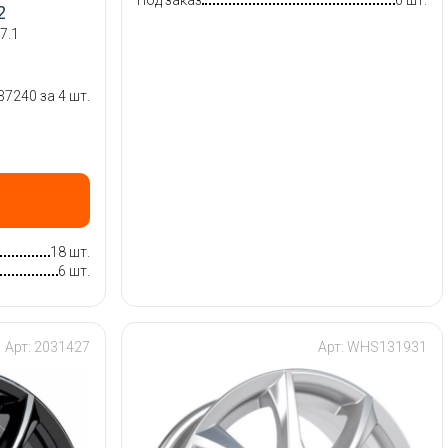
Под заказ
6 шт.
2
7.1
37240 за 4 шт.
18 шт.
6 шт.
Арт: 2031427
Арт: WHS131931