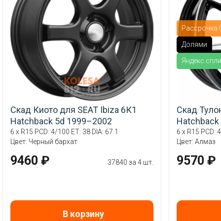
Рассрочка 0
Долями
Яндекс.спл
Скад Киото для SEAT Ibiza 6К1
Скад Тулон
Hatchback 5d 1999–2002
Hatchback
6 x R15 PCD: 4/100 ET: 38 DIA: 67.1
6 x R15 PCD: 4
Цвет: Черный бархат
Цвет: Алмаз
9460 ₽
9570 ₽
37840 за 4 шт.
В корзину