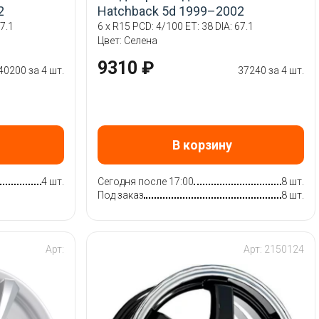
2
Hatchback 5d 1999–2002
7.1
6 x R15 PCD: 4/100 ET: 38 DIA: 67.1
Цвет: Селена
9310 ₽
40200 за 4 шт.
37240 за 4 шт.
В корзину
4 шт.
Сегодня после 17:00
8 шт.
Под заказ
8 шт.
Арт:
Арт: 2150124