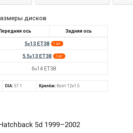
азмеры дисков
Передняя ось
Задняя ось
5
13 ET38
x
1 шт.
5.5
13 ET38
x
2 шт.
6
14 ET38
x
DIA:
57.1
Крепёж:
болт 12x1.5
Hatchback 5d 1999–2002