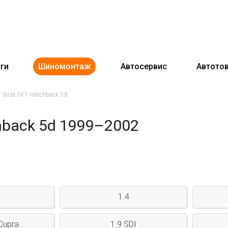
ги
Шиномонтаж
Автосервис
Автото
 Ibiza 6К1 Hatchback 5d
hback 5d 1999–2002
1.4
Cupra
1.9 SDI