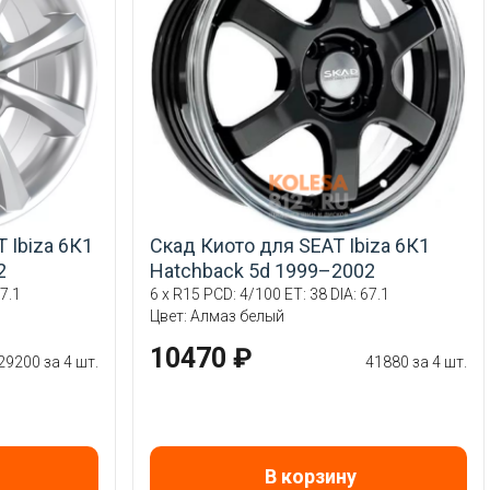
 Ibiza 6К1
Скад Киото для SEAT Ibiza 6К1
2
Hatchback 5d 1999–2002
7.1
6 x R15 PCD: 4/100 ET: 38 DIA: 67.1
Цвет: Алмаз белый
10470 ₽
29200 за 4 шт.
41880 за 4 шт.
В корзину