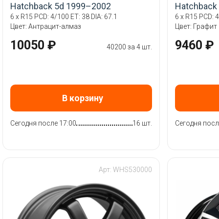
Hatchback 5d 1999–2002
Hatchback
6 x R15 PCD: 4/100 ET: 38 DIA: 67.1
6 x R15 PCD: 4
Цвет: Антрацит-алмаз
Цвет: Графит
10050 ₽
9460 ₽
40200 за 4 шт.
В корзину
Сегодня после 17:00
16 шт.
Сегодня посл
Арт: WHS530000