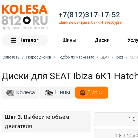
+7(812)317-17-52
Шинные центры в Санкт-Петербурге
Каталог
Шины
Диски
Услу
Колеса812
/
Подбор дисков
/
Подбор по марке авто
/
SEAT
/
Ibiza
/
SEAT
Вы здесь
Диски для SEAT Ibiza 6К1 Hatc
Колёса
Шины
Диски
Шаг 3.
Выберите объем
1.0
двигателя:
1.8 T 20V 