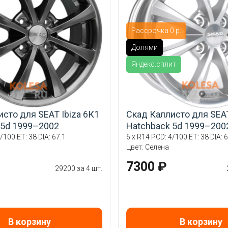
Рассрочка 0 р.
Долями
Яндекс.сплит
сто для SEAT Ibiza 6К1
Скад Каллисто для SEAT
 5d 1999–2002
Hatchback 5d 1999–200
/100 ET: 38 DIA: 67.1
6 x R14 PCD: 4/100 ET: 38 DIA: 6
Цвет: Селена
7300 ₽
29200 за 4 шт.
В корзину
В корзину