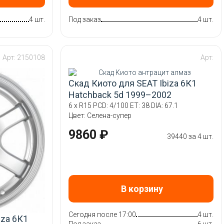
4 шт.
Под заказ
4 шт.
Арт: 2150108
Арт:
Скад Киото для SEAT Ibiza 6К1
Hatchback 5d 1999–2002
6 x R15 PCD: 4/100 ET: 38 DIA: 67.1
Цвет: Селена-супер
9860 ₽
39440 за 4 шт.
В корзину
Сегодня после 17:00
4 шт.
iza 6К1