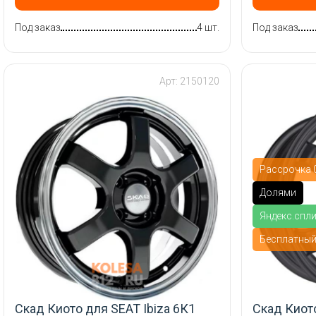
Под заказ
4 шт.
Под заказ
Арт: 2150120
Рассрочка 0
Долями
Яндекс.спл
Бесплатны
Скад Киото для SEAT Ibiza 6К1
Скад Киото