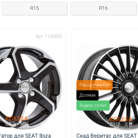
R15
R16
Арт: 1130005
Рассрочка 0 р.
Долями
Яндекс.сплит
атор для SEAT Ibiza
Скад Веритас для SEAT 