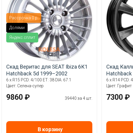
Рассрочка 0 р.
Долями
Яндекс.сплит
Скад Веритас для SEAT Ibiza 6К1
Скад Калли
Hatchback 5d 1999–2002
Hatchback
6 x R15 PCD: 4/100 ET: 38 DIA: 67.1
6 x R14 PCD: 4
Цвет: Селена-супер
Цвет: Графит
9860 ₽
7300 ₽
39440 за 4 шт.
В корзину