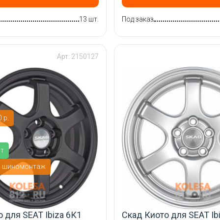
13 шт.
Под заказ
Арт: 2150127
 р.
ит
й шиномонтаж
 для SEAT Ibiza 6К1
Скад Киото для SEAT Ib