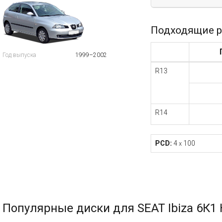
Подходящие р
Год выпуска
1999–2002
R13
R14
PCD:
4
100
x
Популярные диски для SEAT Ibiza 6К1 