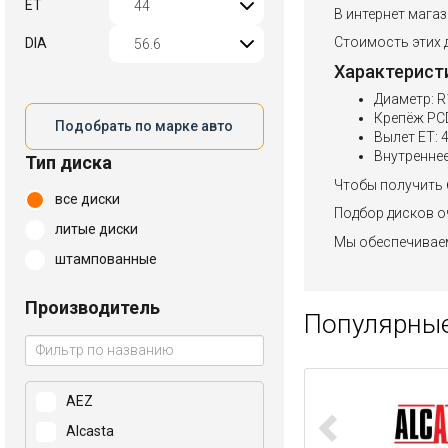
ET
В интернет магаз
Стоимость этих д
DIA
Характерист
Диаметр: R
Крепёж PCD
Подобрать по марке авто
Вылет ET: 
Внутреннее
Тип диска
Чтобы получить 
все диски
Подбор дисков оч
литые диски
Мы обеспечиваем
штампованные
Производитель
Популярные
AEZ
Alcasta