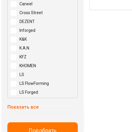
Carwel
Cross Street
DEZENT
Inforged
K&K
K.A.N.
KFZ
KHOMEN
LS
LS FlowForming
LS Forged
Mak
Показать все
N2O
NEO
NZ
Подобрать