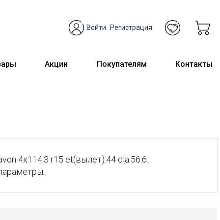
Войти
Регистрация
вары
Акции
Покупателям
Контакты
n 4x114.3 r15 et(вылет):44 dia:56.6.
параметры.