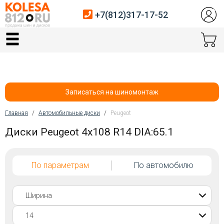
+7(812)317-17-52
Главная
Шины
Диски
Записаться на шиномонтаж
Автосервис
Главная
/
Автомобильные диски
/
Peugeot
Вы здесь
Диски Peugeot 4x108 R14 DIA:65.1
Датчики давления
Услуги шиномонтажа
По параметрам
По автомобилю
Хранение шин
Покупателям
Контакты