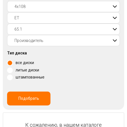
Войти на сайт
+7(812)317-
17-
52
Пн-
Тип диска
Пт:
все диски
C
9:00
литые диски
до
штампованные
21:00
Сб-
Вс:
C
Подобрать
9:00
до
21:00
К сожалению, в нашем каталоге