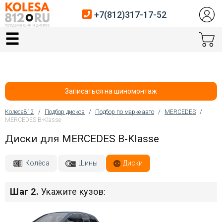
+7(812)317-17-52
Главная
Шины
Диски
Записаться на шиномонтаж
Автосервис
Колеса812
/
Подбор дисков
/
Подбор по марке авто
/
MERCEDES
/
MERCEDES B-Klasse
Вы здесь
Датчики давления
Диски для MERCEDES B-Klasse
Услуги шиномонтажа
Колёса
Шины
Диски
Хранение шин
Шаг 2.
Укажите кузов:
Покупателям
Контакты