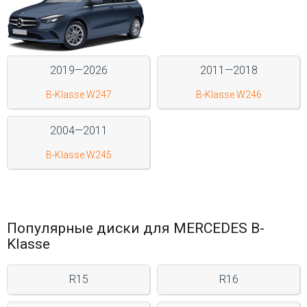
Войти на сайт
+7(812)317-
2019—2026
2011—2018
17-
B-Klasse W247
B-Klasse W246
52
Пн-
2004—2011
Пт:
C
B-Klasse W245
9:00
до
21:00
Сб-
Вс:
Популярные диски для MERCEDES B-
C
Klasse
9:00
до
21:00
R15
R16