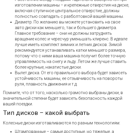
изготовлении машины – и крепежные отверстия на диске,
включая ступичное центральное отверстие, должны
полностью совпадать с разболтовкой вашей машины.
Диаметр. По желанию вы можете установить на свое
авто диски как меньшего, так и большего диаметра.
Главное требование – они не должны затруднять
вращение колес и чересчур уменьшать клиренс. В идеале
лучше иметь комплект зимних и летних дисков. Зимой
рекомендуется устанавливать катки меньшего размера,
потому что с ними ваша машина получит более точную
управляемость на снегу и льду. Летом же лучше ставить
более крупные, накатистые диски.
Вылет диска. От его правильного выбора будет зависеть
устойчивость машины, ее отзывчивость на повороты
руля, плавность движения и т.д.
Помните, что от того, насколько грамотно выбраны диски, в
значительной степени будет зависеть безопасность каждой
вашей поездки.
Тип дисков – какой выбрать
Колесные диски изготавливаются по разным технологиям:
Штампованные – самые доступные, но тяжелые, а