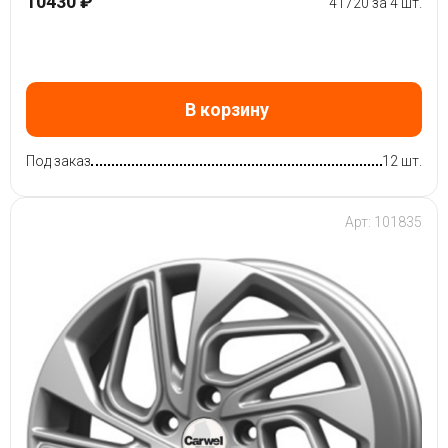
10430 ₽
41720 за 4 шт.
В корзину
Под заказ
12 шт.
Арт: 101835