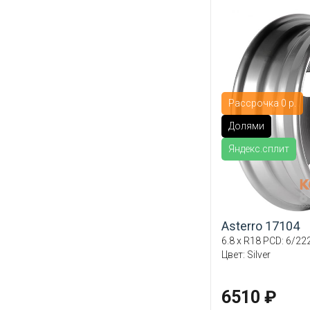
Рассрочка 0 р.
Долями
Яндекс.сплит
Asterro 17104
6.8 x R18 PCD: 6/222
Цвет: Silver
6510 ₽