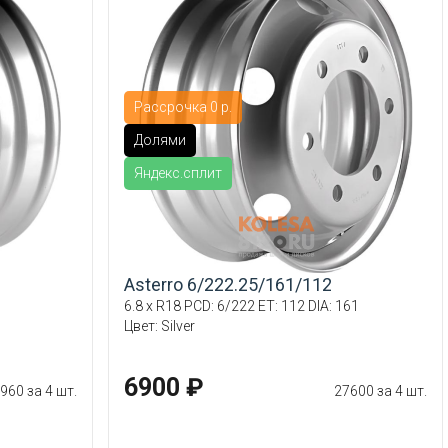
Рассрочка 0 р.
Долями
Яндекс.сплит
Asterro 6/222.25/161/112
6.8 x R18 PCD: 6/222 ET: 112 DIA: 161
Цвет: Silver
6900 ₽
960 за 4 шт.
27600 за 4 шт.