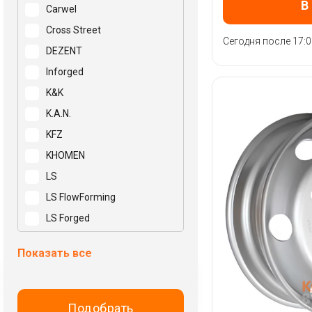
В
Carwel
Cross Street
Сегодня после 17:0
DEZENT
Inforged
K&K
K.A.N.
KFZ
KHOMEN
LS
LS FlowForming
LS Forged
Mak
Показать все
N2O
NEO
NZ
Подобрать