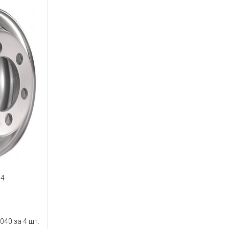
64
040 за 4 шт.