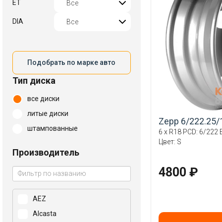
ET
DIA
Подобрать по марке авто
Тип диска
все диски
литые диски
Zepp 6/222.25/
штампованные
6 x R18 PCD: 6/222 E
Цвет: S
Производитель
4800 ₽
AEZ
Alcasta