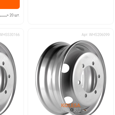
> 20 шт.
 WHS530166
Арт: WHS206099