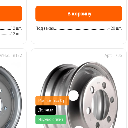
В корзину
12 шт.
Под заказ
> 20 шт.
12 шт.
 WHS518172
Арт: 1705
Рассрочка 0 р.
Долями
Яндекс.сплит