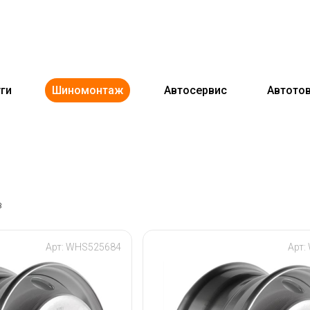
ги
Шиномонтаж
Автосервис
Автото
в
Арт: WHS525684
Арт: