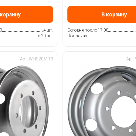
 корзину
В корзину
0
4 шт.
Сегодня после 17:00
> 20 шт.
Под заказ
Арт: WHS206113
Арт: