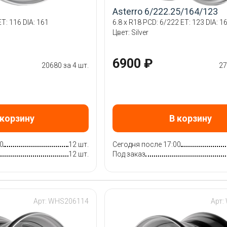
Asterro 6/222.25/164/123
T: 116 DIA: 161
6.8 x R18 PCD: 6/222 ET: 123 DIA: 1
Цвет: Silver
6900 ₽
20680 за 4 шт.
27
 корзину
В корзину
0
12 шт.
Сегодня после 17:00
12 шт.
Под заказ
Арт: WHS206114
Арт: