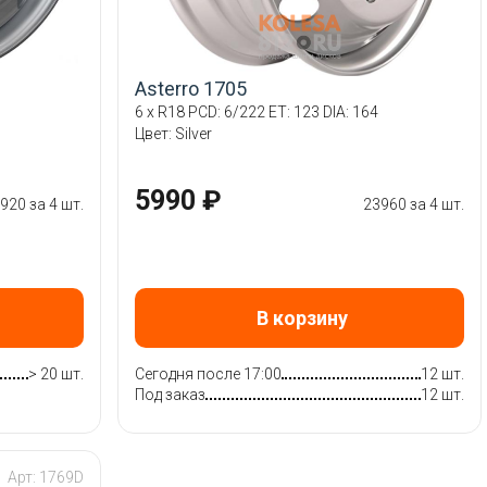
Asterro 1705
6 x R18 PCD: 6/222 ET: 123 DIA: 164
Цвет: Silver
5990 ₽
920 за 4 шт.
23960 за 4 шт.
В корзину
> 20 шт.
Сегодня после 17:00
12 шт.
Под заказ
12 шт.
Арт: 1769D