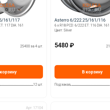
25/161/117
Asterro 6/222.25/161/116
T: 117 DIA: 161
6 x R18 PCD: 6/222 ET: 116 DIA: 161
Цвет: Silver
5480 ₽
25400 за 4 шт.
21
 корзину
В корзину
12 шт.
Под заказ
Арт: 17104