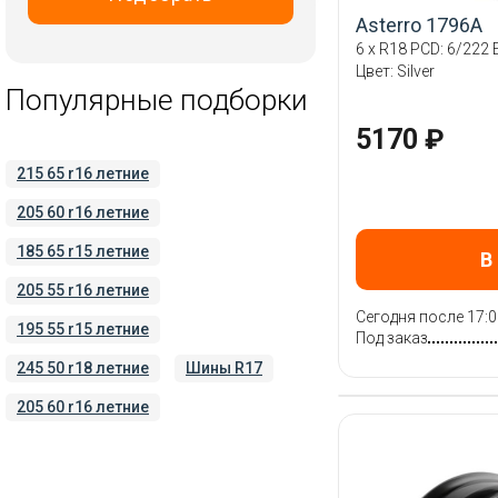
RST
Asterro 1796A
6 x R18 PCD: 6/222 E
Replay
Цвет: Silver
Tech Line
Популярные подборки
Trebl
5170 ₽
Vissol
215 65 r16 летние
Wheels UP
205 60 r16 летние
X Trike
iFree
185 65 r15 летние
В
Скад
205 55 r16 летние
Сегодня после 17:0
ТЗСК
195 55 r15 летние
Под заказ
245 50 r18 летние
Шины R17
205 60 r16 летние