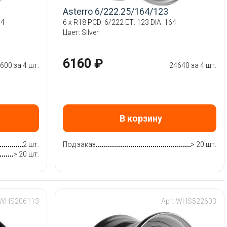
Asterro 6/222.25/164/123
64
6 x R18 PCD: 6/222 ET: 123 DIA: 164
Цвет: Silver
6160 ₽
600 за 4 шт.
24640 за 4 шт.
В корзину
2 шт.
Под заказ
> 20 шт.
> 20 шт.
 WHS206113
Арт: WHS522603