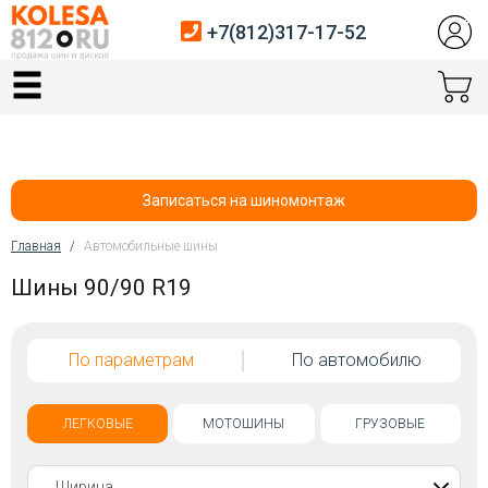
+7(812)317-17-52
Главная
Шины
Диски
Записаться на шиномонтаж
Автосервис
Главная
/
Автомобильные шины
Вы здесь
Шины 90/90 R19
Датчики давления
Услуги шиномонтажа
По параметрам
По автомобилю
Хранение шин
Покупателям
ЛЕГКОВЫЕ
МОТОШИНЫ
ГРУЗОВЫЕ
Контакты