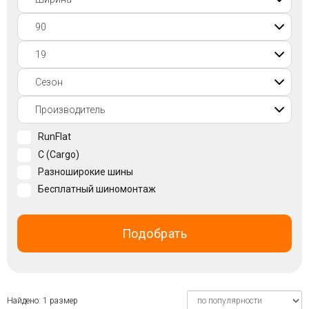
Войти на сайт
+7(812)317-
17-
52
Пн-
RunFlat
Пт:
C (Cargo)
C
9:00
Разноширокие шины
до
Бесплатный шиномонтаж
21:00
Сб-
Вс:
Подобрать
C
9:00
до
21:00
Найдено: 1 размер