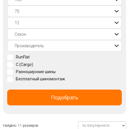
Войти на сайт
+7(812)317-
17-
52
Пн-
RunFlat
Пт:
C (Cargo)
C
9:00
Разноширокие шины
до
Бесплатный шиномонтаж
21:00
Сб-
Вс:
Подобрать
C
9:00
до
21:00
Найдено: 11 размеров