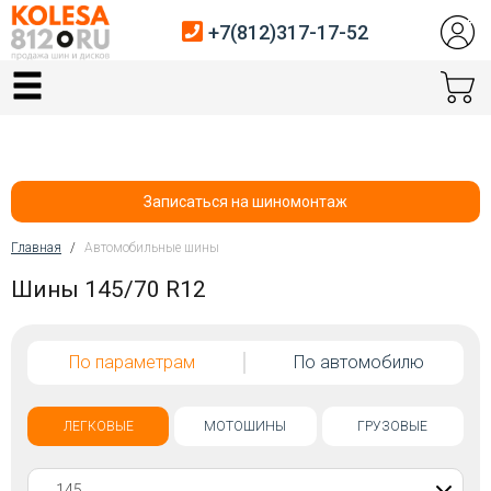
+7(812)317-17-52
Главная
Шины
Диски
Записаться на шиномонтаж
Автосервис
Главная
/
Автомобильные шины
Вы здесь
Шины 145/70 R12
Датчики давления
Услуги шиномонтажа
По параметрам
По автомобилю
Хранение шин
Покупателям
ЛЕГКОВЫЕ
МОТОШИНЫ
ГРУЗОВЫЕ
Контакты