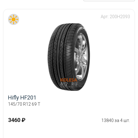
Арт:
200H2093
Hifly HF201
145/70 R12 69 T
3460 ₽
13840 за 4 шт.