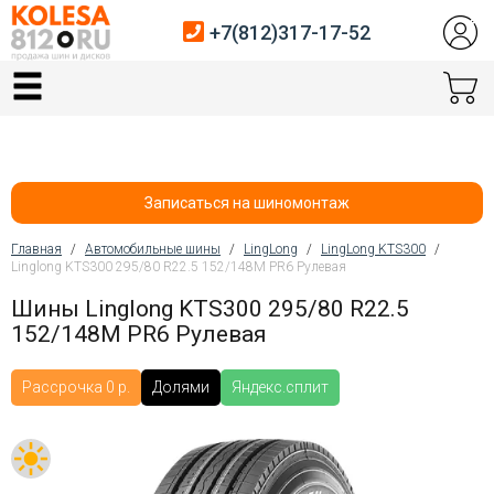
+7(812)317-17-52
Главная
Шины
Диски
Записаться на шиномонтаж
Автосервис
Главная
/
Автомобильные шины
/
LingLong
/
LingLong KTS300
/
Linglong KTS300 295/80 R22.5 152/148M PR6 Рулевая
Вы здесь
Датчики давления
Шины Linglong KTS300 295/80 R22.5
152/148M PR6 Рулевая
Услуги шиномонтажа
Хранение шин
Рассрочка 0 р.
Долями
Яндекс.сплит
Покупателям
Контакты