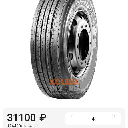
Войти на сайт
+7(812)317-
17-
52
Пн-
Пт:
C
9:00
до
21:00
Сб-
Вс:
C
9:00
до
21:00
31100
₽
-
+
124400
₽
за 4 шт.