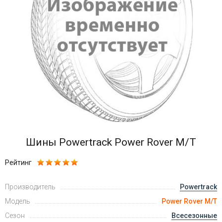
Войти на сайт
+7(812)317-
17-
52
Пн-
Пт:
C
9:00
до
21:00
Шины Powertrack Power Rover M/T
Сб-
Вс:
Рейтинг
C
9:00
Производитель
до
Powertrack
21:00
Модель
Power Rover M/T
Сезон
Всесезонные