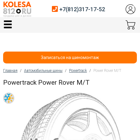
+7(812)317-17-52
Главная
Шины
Диски
Записаться на шиномонтаж
Автосервис
Главная
/
Автомобильные шины
/
Powertrack
/
Power Rover M/T
Вы здесь
Powertrack Power Rover M/T
Датчики давления
Услуги шиномонтажа
Хранение шин
Покупателям
Контакты