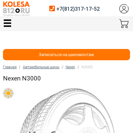
+7(812)317-17-52
Главная
Шины
Диски
Записаться на шиномонтаж
Автосервис
Главная
/
Автомобильные шины
/
Nexen
/
N3000
Вы здесь
Nexen N3000
Датчики давления
Услуги шиномонтажа
Хранение шин
Покупателям
Контакты