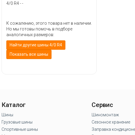
Sailun
4/0 R4 - -
Torero
Toyo
К сожалению, этого товара нет в наличии.
Tracmax
Но мы готовы помочь в подборе
аналогичных размеров:
Triangle
Найти другие шины 4/0 R4
Viatti
Показать все шины
WestLake
Yokohama
Кама
Каталог
Сервис
Шины
Шиномонтаж
Грузовые шины
Сезонное хранение
Спортивные шины
Заправка кондицион