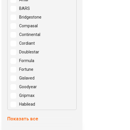
BARS
Bridgestone
Compasal
Continental
Cordiant
Doublestar
Formula
Fortune
Gislaved
Goodyear
Gripmax
Habilead
Hankook
Показать все
Hifly