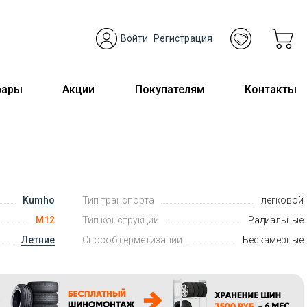
Войти
Регистрация
вары
Акции
Покупателям
Контакты
Kumho
Тип транспорта
легковой
M12
Тип конструкции
Радиальные
Летние
Способ герметизации
Бескамерные