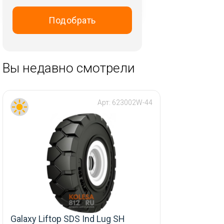
Ikon Tyres (Nokian Tyres)
Kapsen
Подобрать
Kumho
LandSail
Landspider
Вы недавно смотрели
Laufenn
LingLong
Арт:
623002W-44
Maxxis
Michelin
Nexen
Nokian Tyres
Ovation
Pirelli
ROADX
Roadcruza
Galaxy Liftop SDS Ind Lug SH