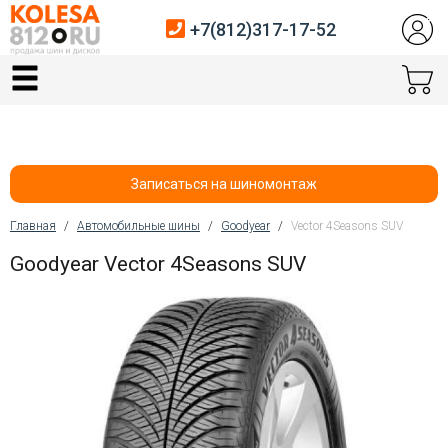
+7(812)317-17-52
Главная
Шины
Диски
Записаться на шиномонтаж
Автосервис
Главная
/
Автомобильные шины
/
Goodyear
/
Vector 4Seasons SUV
Вы здесь
Goodyear Vector 4Seasons SUV
Датчики давления
Услуги шиномонтажа
Хранение шин
Покупателям
Контакты