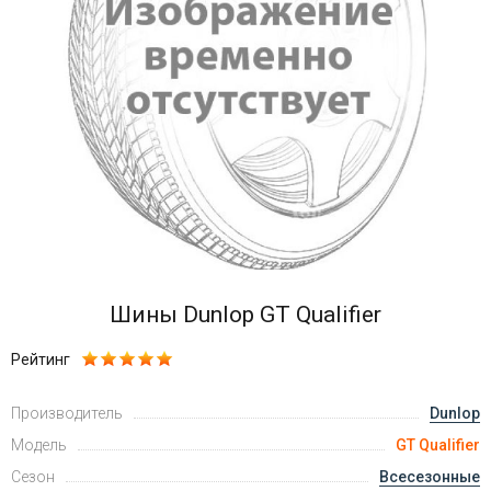
Войти на сайт
+7(812)317-
17-
52
Пн-
Пт:
C
9:00
до
21:00
Шины Dunlop GT Qualifier
Сб-
Вс:
Рейтинг
C
9:00
Производитель
до
Dunlop
21:00
Модель
GT Qualifier
Сезон
Всесезонные