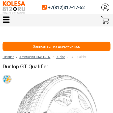
+7(812)317-17-52
Главная
Шины
Диски
Записаться на шиномонтаж
Автосервис
Главная
/
Автомобильные шины
/
Dunlop
/
GT Qualifier
Вы здесь
Dunlop GT Qualifier
Датчики давления
Услуги шиномонтажа
Хранение шин
Покупателям
Контакты