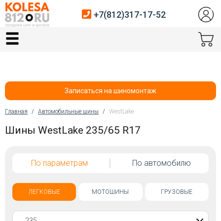
+7(812)317-17-52
Главная
Шины
Диски
Записаться на шиномонтаж
Автосервис
Главная
/
Автомобильные шины
/
WestLake
Вы здесь
Шины WestLake 235/65 R17
Датчики давления
Услуги шиномонтажа
По параметрам
По автомобилю
Хранение шин
Покупателям
ЛЕГКОВЫЕ
МОТОШИНЫ
ГРУЗОВЫЕ
Контакты