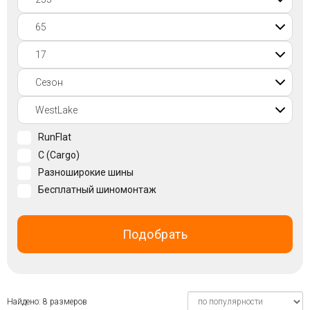
Войти на сайт
+7(812)317-
17-
52
Пн-
RunFlat
Пт:
C (Cargo)
C
9:00
Разноширокие шины
до
Бесплатный шиномонтаж
21:00
Сб-
Вс:
Подобрать
C
9:00
до
21:00
Найдено: 8 размеров