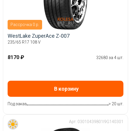
Рассрочка 0 р.
WestLake ZuperAce Z-007
235/65 R17 108 V
8170 ₽
32680 за 4 шт.
В корзину
Под заказ
> 20 шт.
Арт:
03010439801I9G140301