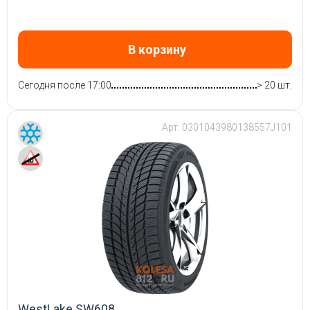
В корзину
Сегодня после 17:00
> 20 шт.
Арт:
0301043980138557J101
WestLake SW608