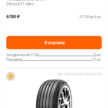
235/65 R17 108 V
6780 ₽
27120 за 4 шт.
В корзину
Сегодня после 17:00
5 шт.
Под заказ
17 шт.
Арт:
03010439801I9R39J101