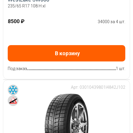
235/65 R17 108 H xl
8500 ₽
34000 за 4 шт.
В корзину
Под заказ
1 шт.
Арт:
03010439801I4842J102