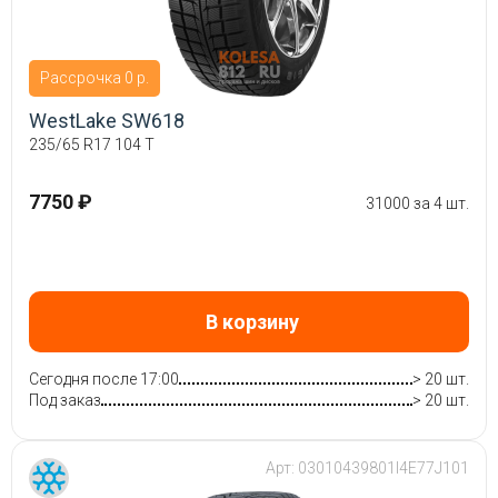
Рассрочка 0 р.
WestLake SW618
235/65 R17 104 T
7750 ₽
31000 за 4 шт.
В корзину
Сегодня после 17:00
> 20 шт.
Под заказ
> 20 шт.
Арт:
03010439801I4E77J101