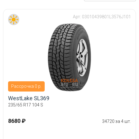
Арт:
03010439801L3576J101
Рассрочка 0 р.
WestLake SL369
235/65 R17 104 S
8680 ₽
34720 за 4 шт.