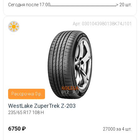
Сегодня после 17:00
> 20 шт.
Арт:
0301043980138K74J101
Рассрочка 0 р.
WestLake ZuperTrek Z-203
235/65 R17 108 H
6750 ₽
27000 за 4 шт.