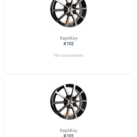
RepliKey
K102
Нет в наличии
RepliKey
K103