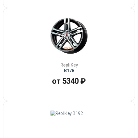
RepliKey
B178
от 5340 ₽