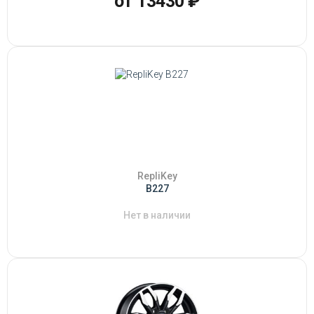
от 13430 ₽
RepliKey
B227
Нет в наличии