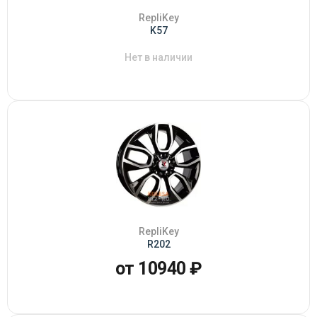
RepliKey
K57
Нет в наличии
RepliKey
R202
от 10940 ₽