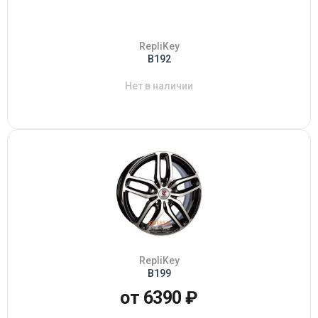
RepliKey
B192
Нет в наличии
RepliKey
B199
от 6390 ₽