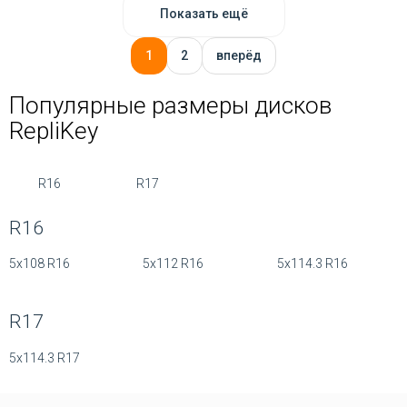
Показать ещё
1
2
вперёд
Популярные размеры дисков
RepliKey
R16
R17
R16
5x108 R16
5x112 R16
5x114.3 R16
R17
5x114.3 R17