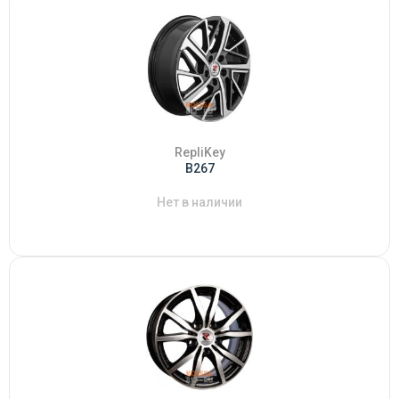
RepliKey
B267
Нет в наличии