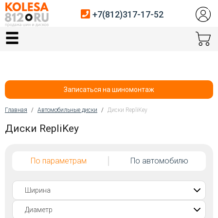
+7(812)317-17-52
Главная
Шины
Диски
Записаться на шиномонтаж
Автосервис
Главная
/
Автомобильные диски
/
Диски RepliKey
Вы здесь
Диски RepliKey
Датчики давления
Услуги шиномонтажа
По параметрам
По автомобилю
Хранение шин
Покупателям
Контакты