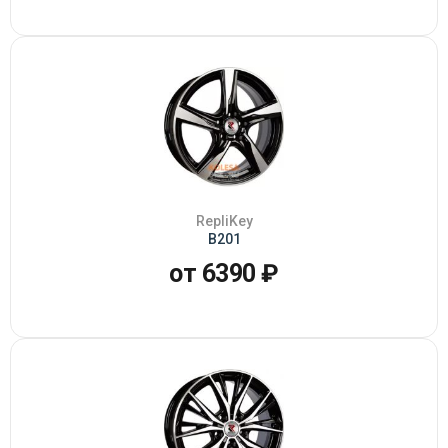
RepliKey
B201
от 6390 ₽