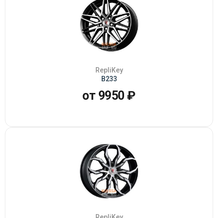
RepliKey
B233
от 9950 ₽
RepliKey