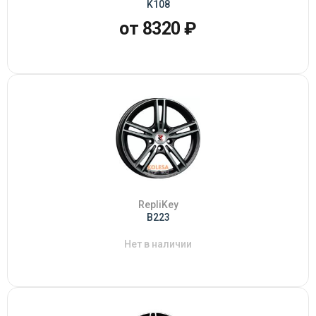
K108
от 8320 ₽
RepliKey
B223
Нет в наличии