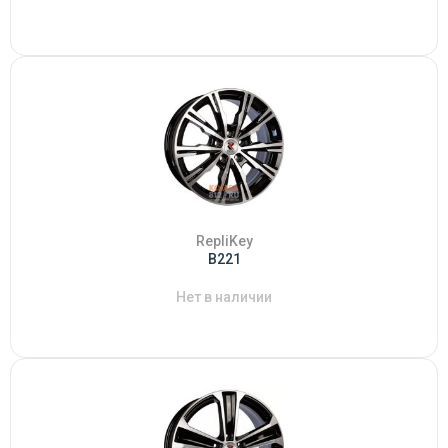
RepliKey
B221
Нет в наличии