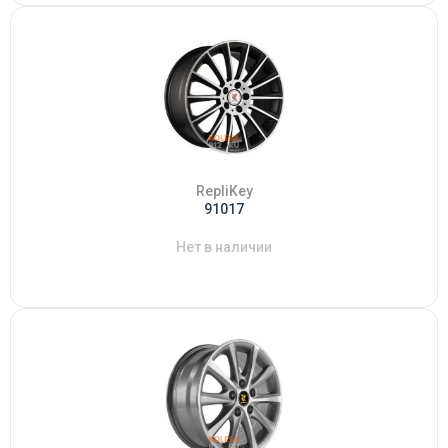
RepliKey
91017
Нет в наличии