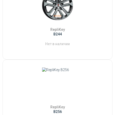
RepliKey
B244
Нет в наличии
RepliKey
B256