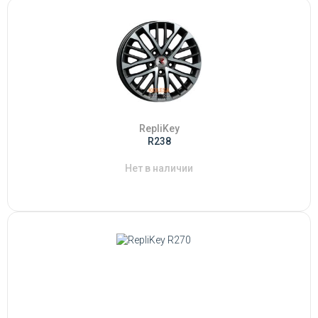
RepliKey
R238
Нет в наличии