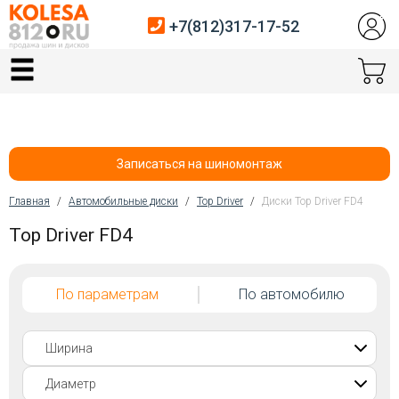
+7(812)317-17-52
Главная
Шины
Диски
Записаться на шиномонтаж
Автосервис
Главная
/
Автомобильные диски
/
Top Driver
/
Диски Top Driver FD4
Вы здесь
Top Driver FD4
Датчики давления
Услуги шиномонтажа
По параметрам
По автомобилю
Хранение шин
Покупателям
Контакты