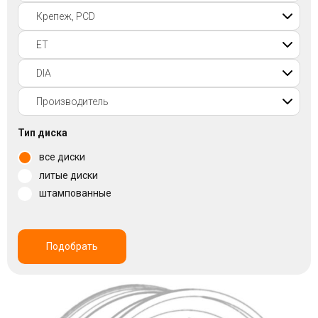
Войти на сайт
+7(812)317-
17-
52
Пн-
Тип диска
Пт:
все диски
C
9:00
литые диски
до
штампованные
21:00
Сб-
Вс:
C
Подобрать
9:00
до
21:00