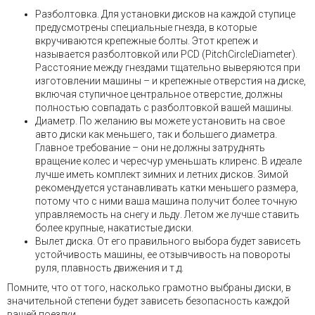
Разболтовка. Для установки дисков на каждой ступице
предусмотрены специальные гнезда, в которые
вкручиваются крепежные болты. Этот крепеж и
называется разболтовкой или PCD (PitchCircleDiameter).
Расстояние между гнездами тщательно выверяются при
изготовлении машины – и крепежные отверстия на диске,
включая ступичное центральное отверстие, должны
полностью совпадать с разболтовкой вашей машины.
Диаметр. По желанию вы можете установить на свое
авто диски как меньшего, так и большего диаметра.
Главное требование – они не должны затруднять
вращение колес и чересчур уменьшать клиренс. В идеале
лучше иметь комплект зимних и летних дисков. Зимой
рекомендуется устанавливать катки меньшего размера,
потому что с ними ваша машина получит более точную
управляемость на снегу и льду. Летом же лучше ставить
более крупные, накатистые диски.
Вылет диска. От его правильного выбора будет зависеть
устойчивость машины, ее отзывчивость на повороты
руля, плавность движения и т.д.
Помните, что от того, насколько грамотно выбраны диски, в
значительной степени будет зависеть безопасность каждой
вашей поездки.