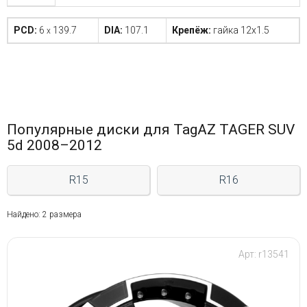
PCD:
6
139.7
DIA:
107.1
Крепёж:
гайка 12x1.5
x
Популярные диски для TagAZ TAGER SUV
5d 2008–2012
R15
R16
Найдено: 2 размера
Арт: r13541