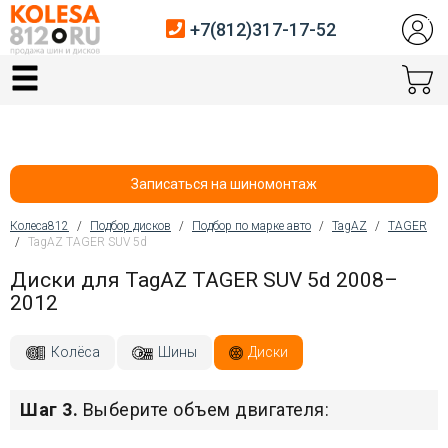
+7(812)317-17-52
Главная
Шины
Диски
Записаться на шиномонтаж
Автосервис
Колеса812
/
Подбор дисков
/
Подбор по марке авто
/
TagAZ
/
TAGER
/
TagAZ TAGER SUV 5d
Вы здесь
Датчики давления
Диски для TagAZ TAGER SUV 5d 2008–
2012
Услуги шиномонтажа
Хранение шин
Колёса
Шины
Диски
Покупателям
Шаг 3.
Выберите объем двигателя:
Контакты