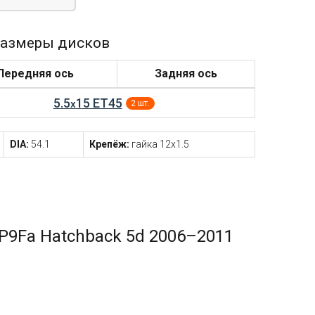
азмеры дисков
Передняя ось
Задняя ось
5.5
15 ET45
x
2 шт.
DIA:
54.1
Крепёж:
гайка 12x1.5
P9Fa Hatchback 5d 2006–2011