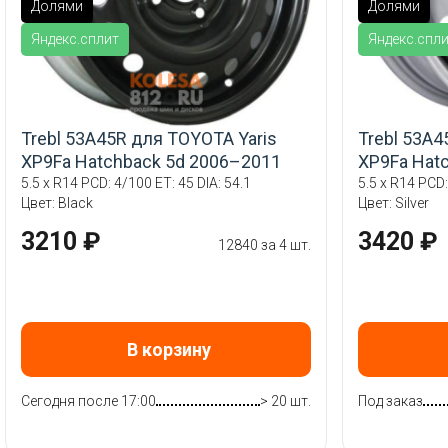
Долями
Долями
Яндекс.сплит
Яндекс.спл
Trebl 53A45R для TOYOTA Yaris
Trebl 53A4
XP9Fa Hatchback 5d 2006–2011
XP9Fa Hat
5.5 x R14 PCD: 4/100 ET: 45 DIA: 54.1
5.5 x R14 PCD:
Цвет: Black
Цвет: Silver
3210 ₽
3420 ₽
12840 за 4 шт.
В корзину
Сегодня после 17:00
> 20 шт.
Под заказ