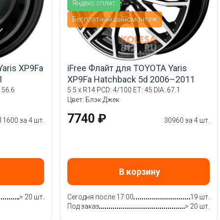
Яндекс.сплит
Бесплатный шиномонтаж
Yaris XP9Fa
iFree Флайт для TOYOTA Yaris
1
XP9Fa Hatchback 5d 2006–2011
 56.6
5.5 x R14 PCD: 4/100 ET: 45 DIA: 67.1
Цвет: Блэк Джек
7740 ₽
11600 за 4 шт.
30960 за 4 шт.
В корзину
> 20 шт.
Сегодня после 17:00
19 шт.
Под заказ
> 20 шт.