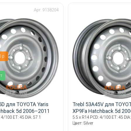
Арт: 9138204
 р.
ит
5D для TOYOTA Yaris
Trebl 53A45V для TOYOT
chback 5d 2006–2011
XP9Fa Hatchback 5d 20
 4/100 ET: 45 DIA: 57.1
5.5 x R14 PCD: 4/100 ET: 45 DIA:
Цвет: Silver