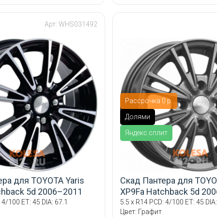
Арт: WHS031492
Рассрочка 0 р.
Долями
Яндекс.сплит
ера для TOYOTA Yaris
Скад Пантера для TOYOT
chback 5d 2006–2011
XP9Fa Hatchback 5d 20
 4/100 ET: 45 DIA: 67.1
5.5 x R14 PCD: 4/100 ET: 45 DIA:
Цвет: Графит