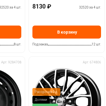
8130 ₽
32520 за 4 шт.
32520 за 4 шт.
В корзину
8 шт.
Под заказ
12 шт.
Арт: 9284708
Арт: 674806
Рассрочка 0 р.
Долями