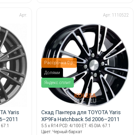
Арт:
Арт: 1110522
Рассрочка 0 р.
Долями
Яндекс.сплит
A Yaris
Скад Пантера для TOYOTA Yaris
06–2011
XP9Fa Hatchback 5d 2006–2011
 67.1
5.5 x R14 PCD: 4/100 ET: 45 DIA: 67.1
Цвет: Черный бархат