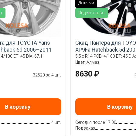
Долями
ит
Яндекс.сплит
та для TOYOTA Yaris
Скад Пантера для TOYOT
chback 5d 2006–2011
XP9Fa Hatchback 5d 20
 4/100 ET: 45 DIA: 67.1
5.5 x R14 PCD: 4/100 ET: 45 DIA:
Цвет: Алмаз
8630 ₽
32520 за 4 шт.
В корзину
В корзину
4 шт.
Сегодня после 17:00
Под заказ