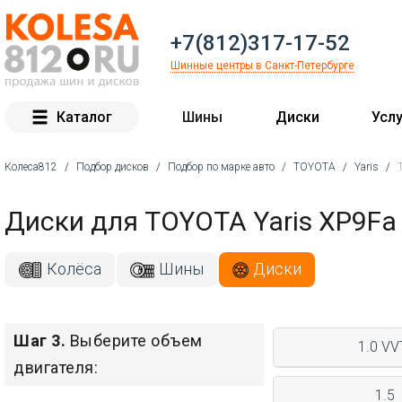
+7(812)317-17-52
Шинные центры в Санкт-Петербурге
Каталог
Шины
Диски
Услу
Колеса812
/
Подбор дисков
/
Подбор по марке авто
/
TOYOTA
/
Yaris
/
Вы здесь
Диски для TOYOTA Yaris XP9Fa
Колёса
Шины
Диски
Шаг 3.
Выберите объем
1.0 VVT
двигателя:
1.5