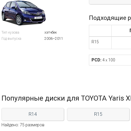
Подходящие р
Тип кузова
хэтчбек
Год выпуска
2006–2011
R15
PCD:
4
100
x
Популярные диски для TOYOTA Yaris X
R14
R15
Найдено: 75 размеров