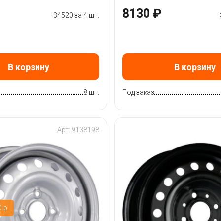
8130 ₽
34520 за 4 шт.
В корзину
В корзину
8 шт.
Под заказ
Арт: 9138198
 р.