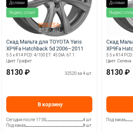
Долями
Долями
Яндекс.сплит
Яндекс.спл
Скад Мальта для TOYOTA Yaris
Скад Маль
XP9Fa Hatchback 5d 2006–2011
XP9Fa Hat
5.5 x R14 PCD: 4/100 ET: 45 DIA: 67.1
5.5 x R14 PCD:
Цвет: Графит
Цвет: Селена
8130 ₽
8130 ₽
32520 за 4 шт.
В корзину
Сегодня после 17:00
4 шт.
Под заказ
Под заказ
8 шт.