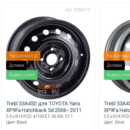
Арт: 9284710
Рассрочка 0 р.
Рассрочка 0
Долями
Долями
Яндекс.сплит
Яндекс.спл
Trebl 53A45D для TOYOTA Yaris
Trebl 53A4
XP9Fa Hatchback 5d 2006–2011
XP9Fa Hat
5.5 x R14 PCD: 4/100 ET: 45 DIA: 57.1
5.5 x R14 PCD:
Цвет: Black
Цвет: Silver