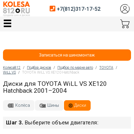
+7(812)317-17-52
Главная
Шины
Диски
Записаться на шиномонтаж
Автосервис
Колеса812
/
Подбор дисков
/
Подбор по марке авто
/
TOYOTA
/
WiLL VS
/
TOYOTA WiLL VS XE120 Hatchback
Вы здесь
Датчики давления
Диски для TOYOTA WiLL VS XE120
Hatchback 2001–2004
Услуги шиномонтажа
Хранение шин
Колёса
Шины
Диски
Покупателям
Шаг 3.
Выберите объем двигателя:
Контакты