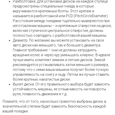
Разболтовка. Для установки дисков на каждой ступице
предусмотрены специальные гнезда, в которые
вкручиваются крепежные болты. Этот крепеж и
называется разболтовкой или PCD (PitchCircleDiameter).
Расстояние между гнездами тщательно выверяются при
изготовлении машины – и крепежные отверстия на диске,
включая ступичное центральное отверстие, должны
полностью совпадать с разболтовкой вашей машины.
Диаметр. По желанию вы можете установить на свое
авто диски как меньшего, так и большего диаметра.
Главное требование – они не должны затруднять
вращение колес и чересчур уменьшать клиренс. В идеале
лучше иметь комплект зимних и летних дисков. Зимой
рекомендуется устанавливать катки меньшего размера,
потому что с ними ваша машина получит более точную
управляемость на снегу и льду. Летом же лучше ставить
более крупные, накатистые диски.
Вылет диска. От его правильного выбора будет зависеть
устойчивость машины, ее отзывчивость на повороты
руля, плавность движения и т.д.
Помните, что от того, насколько грамотно выбраны диски, в
значительной степени будет зависеть безопасность каждой
вашей поездки.