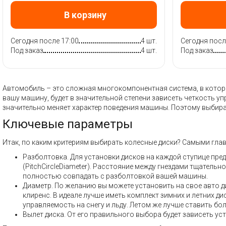
В корзину
Сегодня после 17:00
4 шт.
Сегодня посл
Под заказ
4 шт.
Под заказ
Автомобиль – это сложная многокомпонентная система, в которой
вашу машину, будет в значительной степени зависеть четкость у
значительно меняет характер поведения машины. Поэтому выбира
Ключевые параметры
Итак, по каким критериям выбирать колесные диски? Самыми гла
Разболтовка. Для установки дисков на каждой ступице пре
(PitchCircleDiameter). Расстояние между гнездами тщатель
полностью совпадать с разболтовкой вашей машины.
Диаметр. По желанию вы можете установить на свое авто ди
клиренс. В идеале лучше иметь комплект зимних и летних 
управляемость на снегу и льду. Летом же лучше ставить бол
Вылет диска. От его правильного выбора будет зависеть ус