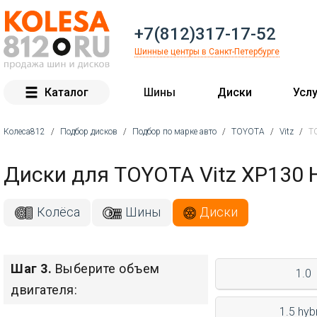
+7(812)317-17-52
Шинные центры в Санкт-Петербурге
Каталог
Шины
Диски
Услу
Колеса812
/
Подбор дисков
/
Подбор по марке авто
/
TOYOTA
/
Vitz
/
T
Вы здесь
Диски для TOYOTA Vitz XP130 
Колёса
Шины
Диски
Шаг 3.
Выберите объем
1.0
двигателя:
1.5 hyb