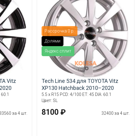
Рассрочка 0 р.
Долями
Яндекс.сплит
TA Vitz
Tech Line 534 для TOYOTA Vitz
2020
XP130 Hatchback 2010–2020
 60.1
5.5 x R15 PCD: 4/100 ET: 45 DIA: 60.1
Цвет: SL
8100 ₽
33560 за 4 шт.
32400 за 4 шт.