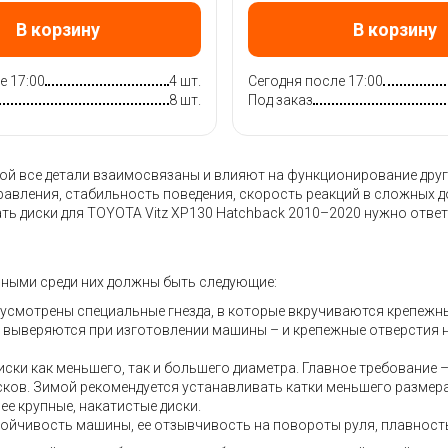
В корзину
В корзину
е 17:00
4 шт.
Сегодня после 17:00
8 шт.
Под заказ
 все детали взаимосвязаны и влияют на функционирование других
правления, стабильность поведения, скорость реакций в сложных 
ть диски для TOYOTA Vitz XP130 Hatchback 2010–2020 нужно отве
вными среди них должны быть следующие:
дусмотрены специальные гнезда, в которые вкручиваются крепежн
но выверяются при изготовлении машины – и крепежные отверстия 
ски как меньшего, так и большего диаметра. Главное требование 
дисков. Зимой рекомендуется устанавливать катки меньшего размер
ее крупные, накатистые диски.
тойчивость машины, ее отзывчивость на повороты руля, плавность 