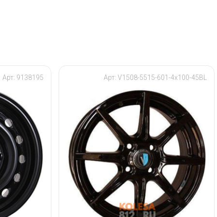
Арт: 9138195
Арт: V1508-5515-601-4x100-45BL