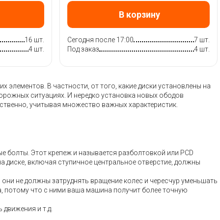
В корзину
16 шт.
Сегодня после 17:00
7 шт.
4 шт.
Под заказ
4 шт.
 элементов. В частности, от того, какие диски установлены на
дорожных ситуациях. И нередко установка новых ободов
тственно, учитывая множество важных характеристик.
ые болты. Этот крепеж и называется разболтовкой или PCD
на диске, включая ступичное центральное отверстие, должны
– они не должны затруднять вращение колес и чересчур уменьшать
а, потому что с ними ваша машина получит более точную
движения и т.д.