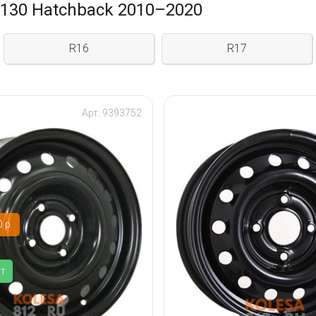
130 Hatchback 2010–2020
R16
R17
Арт: 9393752
 р.
ит