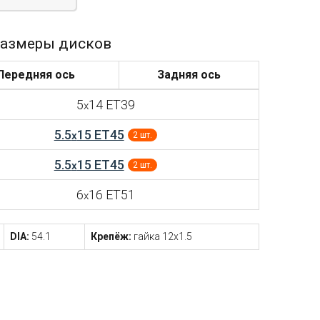
азмеры дисков
Передняя ось
Задняя ось
5
14 ET39
x
5.5
15 ET45
x
2 шт.
5.5
15 ET45
x
2 шт.
6
16 ET51
x
DIA:
54.1
Крепёж:
гайка 12x1.5