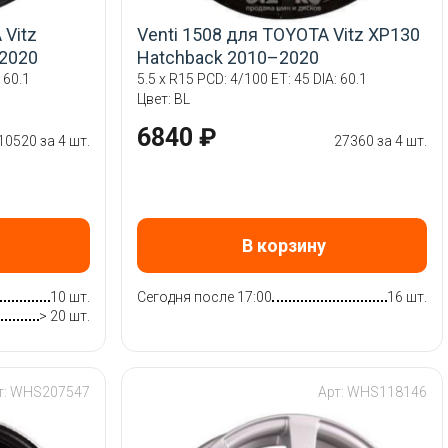
 Vitz
Venti 1508 для TOYOTA Vitz XP130
2020
Hatchback 2010–2020
 60.1
5.5 x R15 PCD: 4/100 ET: 45 DIA: 60.1
Цвет: BL
6840 ₽
10520 за 4 шт.
27360 за 4 шт.
В корзину
10 шт.
Сегодня после 17:00
16 шт.
> 20 шт.
т: WHS207547
Арт: WHS118146