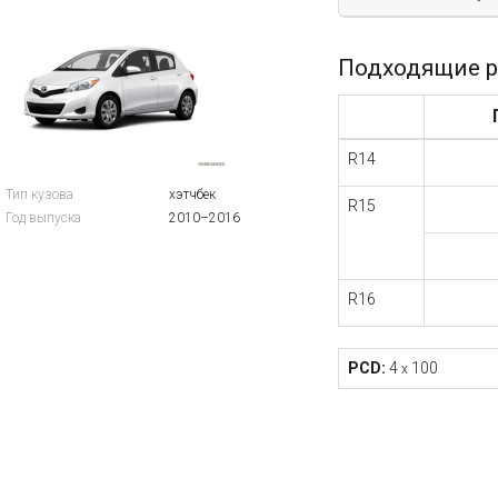
Подходящие р
R14
Тип кузова
хэтчбек
R15
Год выпуска
2010–2016
R16
PCD:
4
100
x