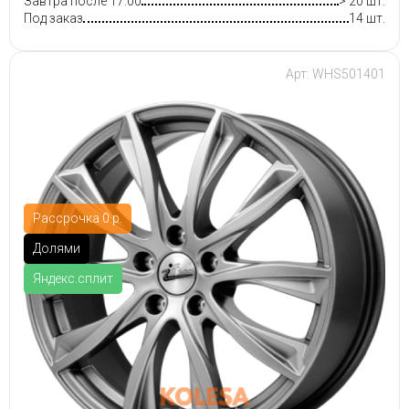
Завтра после 17:00
> 20 шт.
Под заказ
14 шт.
Арт: WHS501401
Рассрочка 0 р.
Долями
Яндекс.сплит