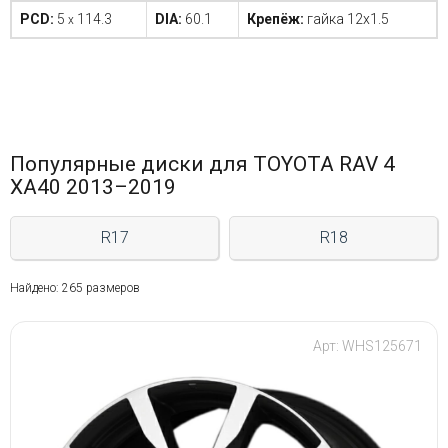
PCD:
5
114.3
DIA:
60.1
Крепёж:
гайка 12x1.5
x
Популярные диски для TOYOTA RAV 4
XA40 2013–2019
R17
R18
Найдено: 265 размеров
Арт: WHS125671