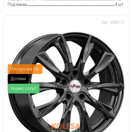
Под заказ
4 шт.
Арт: 688312
Рассрочка 0 р.
Долями
Яндекс.сплит