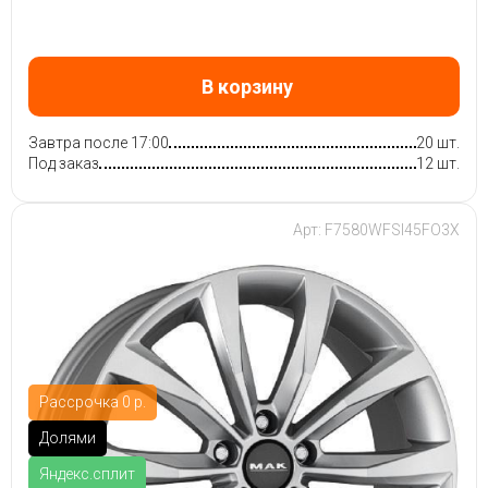
В корзину
Завтра после 17:00
20 шт.
Под заказ
12 шт.
Арт: F7580WFSI45FO3X
Рассрочка 0 р.
Долями
Яндекс.сплит