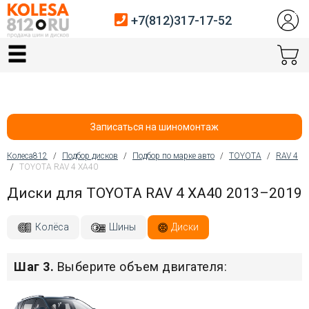
+7(812)317-17-52
Главная
Шины
Диски
Записаться на шиномонтаж
Автосервис
Колеса812
/
Подбор дисков
/
Подбор по марке авто
/
TOYOTA
/
RAV 4
/
TOYOTA RAV 4 XA40
Вы здесь
Датчики давления
Диски для TOYOTA RAV 4 XA40 2013–2019
Услуги шиномонтажа
Колёса
Шины
Диски
Хранение шин
Шаг 3.
Выберите объем двигателя:
Покупателям
Контакты