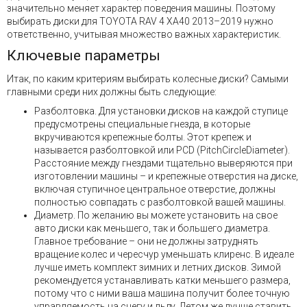
значительно меняет характер поведения машины. Поэтому
выбирать диски для TOYOTA RAV 4 XA40 2013–2019 нужно
ответственно, учитывая множество важных характеристик.
Ключевые параметры
Итак, по каким критериям выбирать колесные диски? Самыми
главными среди них должны быть следующие:
Разболтовка. Для установки дисков на каждой ступице
предусмотрены специальные гнезда, в которые
вкручиваются крепежные болты. Этот крепеж и
называется разболтовкой или PCD (PitchCircleDiameter).
Расстояние между гнездами тщательно выверяются при
изготовлении машины – и крепежные отверстия на диске,
включая ступичное центральное отверстие, должны
полностью совпадать с разболтовкой вашей машины.
Диаметр. По желанию вы можете установить на свое
авто диски как меньшего, так и большего диаметра.
Главное требование – они не должны затруднять
вращение колес и чересчур уменьшать клиренс. В идеале
лучше иметь комплект зимних и летних дисков. Зимой
рекомендуется устанавливать катки меньшего размера,
потому что с ними ваша машина получит более точную
управляемость на снегу и льду. Летом же лучше ставить