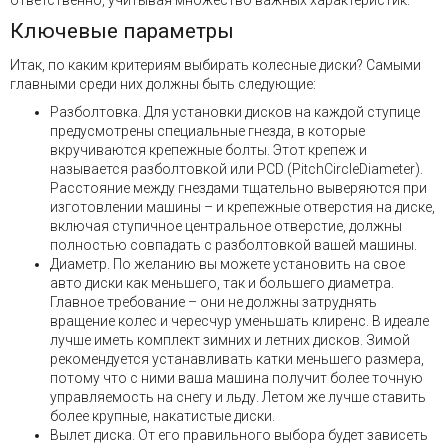
ответственно, учитывая множество важных характеристик.
Ключевые параметры
Итак, по каким критериям выбирать колесные диски? Самыми
главными среди них должны быть следующие:
Разболтовка. Для установки дисков на каждой ступице
предусмотрены специальные гнезда, в которые
вкручиваются крепежные болты. Этот крепеж и
называется разболтовкой или PCD (PitchCircleDiameter).
Расстояние между гнездами тщательно выверяются при
изготовлении машины – и крепежные отверстия на диске,
включая ступичное центральное отверстие, должны
полностью совпадать с разболтовкой вашей машины.
Диаметр. По желанию вы можете установить на свое
авто диски как меньшего, так и большего диаметра.
Главное требование – они не должны затруднять
вращение колес и чересчур уменьшать клиренс. В идеале
лучше иметь комплект зимних и летних дисков. Зимой
рекомендуется устанавливать катки меньшего размера,
потому что с ними ваша машина получит более точную
управляемость на снегу и льду. Летом же лучше ставить
более крупные, накатистые диски.
Вылет диска. От его правильного выбора будет зависеть