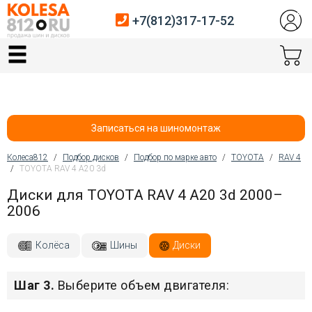
+7(812)317-17-52
Главная
Шины
Диски
Записаться на шиномонтаж
Автосервис
Колеса812
/
Подбор дисков
/
Подбор по марке авто
/
TOYOTA
/
RAV 4
/
TOYOTA RAV 4 A20 3d
Вы здесь
Датчики давления
Диски для TOYOTA RAV 4 A20 3d 2000–
2006
Услуги шиномонтажа
Хранение шин
Колёса
Шины
Диски
Покупателям
Шаг 3.
Выберите объем двигателя:
Контакты