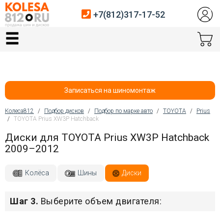
+7(812)317-17-52
Главная
Шины
Диски
Записаться на шиномонтаж
Автосервис
Колеса812
/
Подбор дисков
/
Подбор по марке авто
/
TOYOTA
/
Prius
/
TOYOTA Prius XW3P Hatchback
Вы здесь
Датчики давления
Диски для TOYOTA Prius XW3P Hatchback
2009–2012
Услуги шиномонтажа
Хранение шин
Колёса
Шины
Диски
Покупателям
Шаг 3.
Выберите объем двигателя:
Контакты