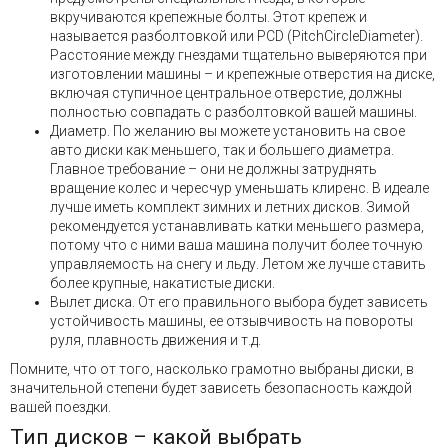
вкручиваются крепежные болты. Этот крепеж и
называется разболтовкой или PCD (PitchCircleDiameter).
Расстояние между гнездами тщательно выверяются при
изготовлении машины – и крепежные отверстия на диске,
включая ступичное центральное отверстие, должны
полностью совпадать с разболтовкой вашей машины.
Диаметр. По желанию вы можете установить на свое
авто диски как меньшего, так и большего диаметра.
Главное требование – они не должны затруднять
вращение колес и чересчур уменьшать клиренс. В идеале
лучше иметь комплект зимних и летних дисков. Зимой
рекомендуется устанавливать катки меньшего размера,
потому что с ними ваша машина получит более точную
управляемость на снегу и льду. Летом же лучше ставить
более крупные, накатистые диски.
Вылет диска. От его правильного выбора будет зависеть
устойчивость машины, ее отзывчивость на повороты
руля, плавность движения и т.д.
Помните, что от того, насколько грамотно выбраны диски, в
значительной степени будет зависеть безопасность каждой
вашей поездки.
Тип дисков – какой выбрать