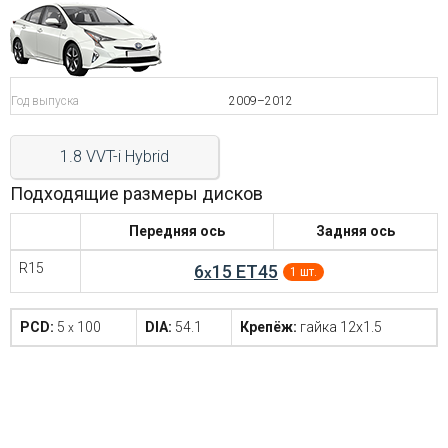
Войти на сайт
+7(812)317-
Год выпуска
2009–2012
17-
1.8 VVT-i Hybrid
52
Пн-
Подходящие размеры дисков
Пт:
C
Передняя ось
Задняя ось
9:00
до
R15
6
15 ET45
x
1 шт.
21:00
Сб-
Вс:
PCD:
5
100
DIA:
54.1
Крепёж:
гайка 12x1.5
x
C
9:00
до
21:00