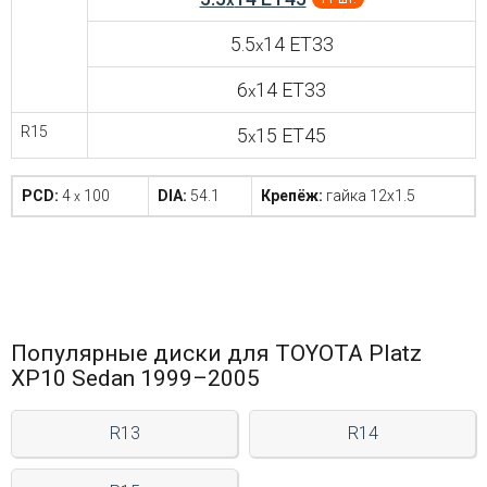
x
5.5
14 ET33
x
6
14 ET33
x
R15
5
15 ET45
x
PCD:
4
100
DIA:
54.1
Крепёж:
гайка 12x1.5
x
Популярные диски для TOYOTA Platz
XP10 Sedan 1999–2005
R13
R14