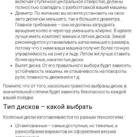
включая ступичное центральное отверстие, должны
полностью совпадать с разболтовкой вашей машины.
Диаметр. По желанию вы можете установить на свое
авто диски как меньшего, так и большего диаметра.
Главное требование – они не должны затруднять
вращение колес и чересчур уменьшать клиренс. В идеале
лучше иметь комплект зимних и летних дисков. Зимой
рекомендуется устанавливать катки меньшего размера,
потому что с ними ваша машина получит более точную
управляемость на снегу и льду. Летом же лучше ставить
более крупные, накатистые диски.
Вылет диска. От его правильного выбора будет зависеть
устойчивость машины, ее отзывчивость на повороты
руля, плавность движения и т.д.
Помните, что от того, насколько грамотно выбраны диски, в
значительной степени будет зависеть безопасность каждой
вашей поездки.
Тип дисков – какой выбрать
Колесные диски изготавливаются по разным технологиям:
Штампованные – самые доступные, но тяжелые, а
разнообразие вариантов их оформления весьма