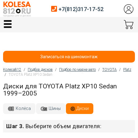
+7(812)317-17-52
Главная
Шины
Диски
Записаться на шиномонтаж
Автосервис
Колеса812
/
Подбор дисков
/
Подбор по марке авто
/
TOYOTA
/
Platz
/
TOYOTA Platz XP10 Sedan
Вы здесь
Датчики давления
Диски для TOYOTA Platz XP10 Sedan
1999–2005
Услуги шиномонтажа
Хранение шин
Колёса
Шины
Диски
Покупателям
Шаг 3.
Выберите объем двигателя:
Контакты