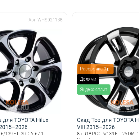
Арт: WHS021138
Рассрочка 0 р.
Долями
Яндекс.сплит
а для TOYOTA Hilux
Скад Тор для TOYOTA Hi
I 2015–2026
VIII 2015–2026
 6/139 ET: 30 DIA: 67.1
8 x R18 PCD: 6/139 ET: 25 DIA: 