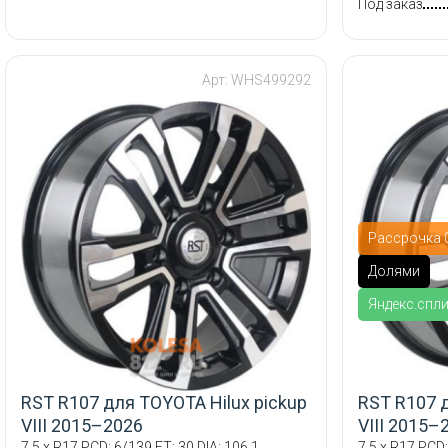
Под заказ
Арт: WHS499292
Рассрочка 0
Долями
Яндекс.спл
RST R107 для TOYOTA Hilux pickup
RST R107 д
VIII 2015–2026
VIII 2015–
7.5 x R17 PCD: 6/139 ET: 30 DIA: 106.1
7.5 x R17 PCD: