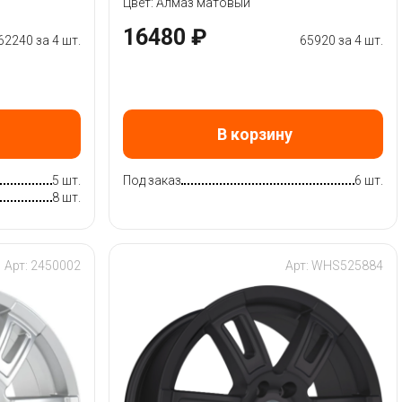
Цвет: Алмаз матовый
16480 ₽
62240 за 4 шт.
65920 за 4 шт.
В корзину
5 шт.
Под заказ
6 шт.
8 шт.
Арт: 2450002
Арт: WHS525884