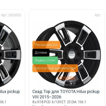
Арт: 2450005
Арт:
Рассрочка 0 р.
Долями
Яндекс.сплит
Бесплатный шиномонтаж
lux pickup
Скад Тор для TOYOTA Hilux pickup
VIII 2015–2026
106.1
8 x R18 PCD: 6/139 ET: 25 DIA: 106.1