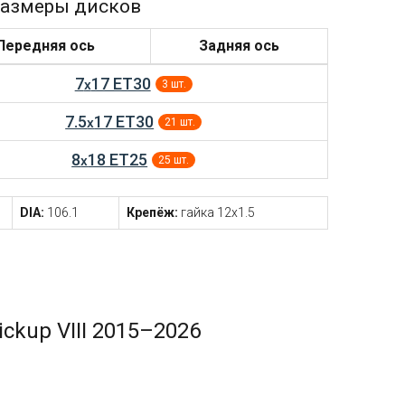
азмеры дисков
Передняя ось
Задняя ось
7
17 ET30
x
3 шт.
7.5
17 ET30
x
21 шт.
8
18 ET25
x
25 шт.
DIA:
106.1
Крепёж:
гайка 12x1.5
ckup VIII 2015–2026