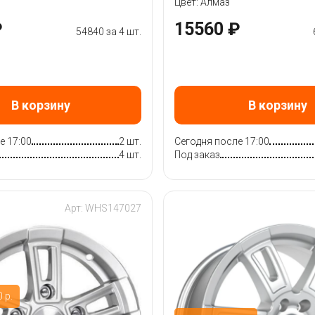
Цвет: Алмаз
₽
15560 ₽
54840 за 4 шт.
В корзину
В корзину
е 17:00
2 шт.
Сегодня после 17:00
4 шт.
Под заказ
Арт: WHS147027
 р.