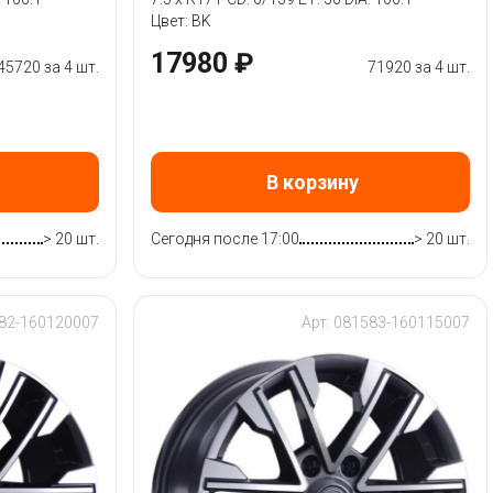
Цвет: BK
17980 ₽
45720 за 4 шт.
71920 за 4 шт.
В корзину
> 20 шт.
Сегодня после 17:00
> 20 шт.
582-160120007
Арт: 081583-160115007