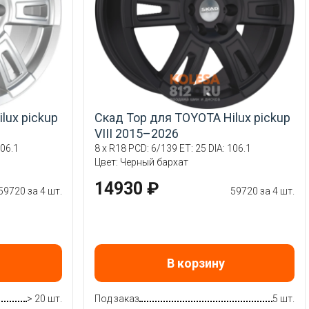
lux pickup
Скад Тор для TOYOTA Hilux pickup
VIII 2015–2026
106.1
8 x R18 PCD: 6/139 ET: 25 DIA: 106.1
Цвет: Черный бархат
14930 ₽
59720 за 4 шт.
59720 за 4 шт.
В корзину
> 20 шт.
Под заказ
5 шт.