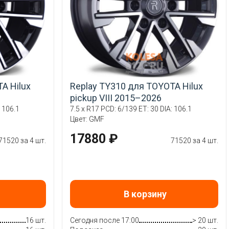
A Hilux
Replay TY310 для TOYOTA Hilux
pickup VIII 2015–2026
 106.1
7.5 x R17 PCD: 6/139 ET: 30 DIA: 106.1
Цвет: GMF
17880 ₽
71520 за 4 шт.
71520 за 4 шт.
В корзину
16 шт.
Сегодня после 17:00
> 20 шт.