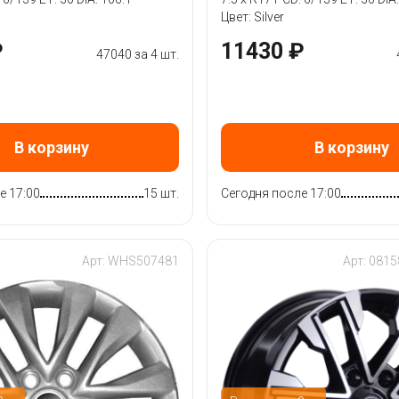
Цвет: Silver
₽
11430 ₽
47040 за 4 шт.
В корзину
В корзину
е 17:00
15 шт.
Сегодня после 17:00
Арт: WHS507481
Арт: 081