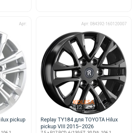
Арт:
Арт: 084392-160120007
lux pickup
Replay TY184 для TOYOTA Hilux
pickup VIII 2015–2026
 106.1
7.5 x R17 PCD: 6/139 ET: 30 DIA: 106.1