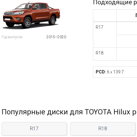
Подходящие р
R17
Год выпуска
2015–2020
R18
PCD:
6
139.7
x
Популярные диски для TOYOTA Hilux pi
R17
R18