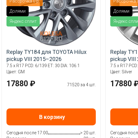
Рассрочка 0 р.
Рассрочка 0
Долями
Долями
Яндекс.сплит
Яндекс.спл
Replay TY184 для TOYOTA Hilux
Replay TY1
pickup VIII 2015–2026
pickup VII
7.5 x R17 PCD: 6/139 ET: 30 DIA: 106.1
7.5 x R17 PCD:
Цвет: GM
Цвет: Silver
17880 ₽
17880 
71520 за 4 шт.
В корзину
Сегодня после 17:00
> 20 шт.
Сегодня посл