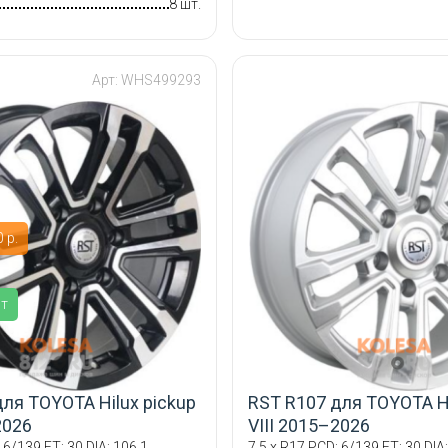
8 шт.
Арт: WHS499293
 р.
ит
ля TOYOTA Hilux pickup
RST R107 для TOYOTA Hi
2026
VIII 2015–2026
 6/139 ET: 30 DIA: 106.1
7.5 x R17 PCD: 6/139 ET: 30 DIA: