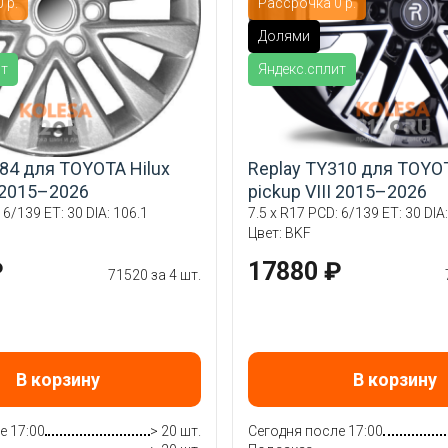
 р.
Рассрочка 0 р.
Долями
ит
Яндекс.сплит
84 для TOYOTA Hilux
Replay TY310 для TOYOT
I 2015–2026
pickup VIII 2015–2026
 6/139 ET: 30 DIA: 106.1
7.5 x R17 PCD: 6/139 ET: 30 DIA:
Цвет: BKF
₽
17880 ₽
71520 за 4 шт.
В корзину
В корзину
е 17:00
> 20 шт.
Сегодня после 17:00