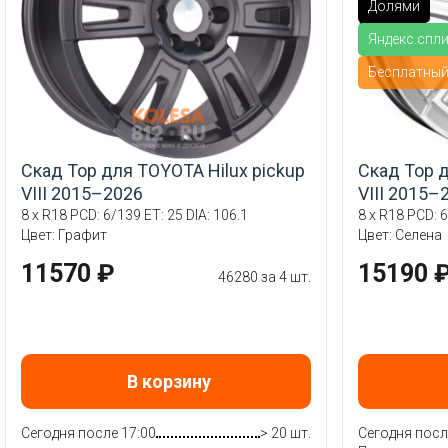
Долями
Яндекс.спл
Бесплатны
Скад Тор для TOYOTA Hilux pickup
Скад Тор д
VIII 2015–2026
VIII 2015–
8 x R18 PCD: 6/139 ET: 25 DIA: 106.1
8 x R18 PCD: 6
Цвет: Графит
Цвет: Селена
11570 ₽
15190 
46280 за 4 шт.
В корзину
Сегодня после 17:00
> 20 шт.
Сегодня посл