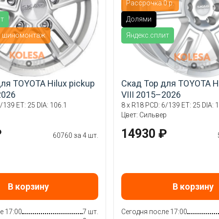
Рассрочка 0 р.
ит
Долями
й шиномонтаж
Яндекс.сплит
ля TOYOTA Hilux pickup
Скад Тор для TOYOTA Hi
2026
VIII 2015–2026
/139 ET: 25 DIA: 106.1
8 x R18 PCD: 6/139 ET: 25 DIA: 
Цвет: Сильвер
₽
14930 ₽
60760 за 4 шт.
В корзину
В корзину
е 17:00
7 шт.
Сегодня после 17:00