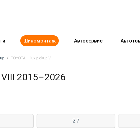
ги
Шиномонтаж
Автосервис
Автото
kup
/
TOYOTA Hilux pickup VIII
 VIII 2015–2026
2.7