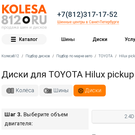
+7(812)317-17-52
Шинные центры в Санкт-Петербурге
Каталог
Шины
Диски
Услу
Колеса812
/
Подбор дисков
/
Подбор по марке авто
/
TOYOTA
/
Hilux pic
Вы здесь
Диски для TOYOTA Hilux pickup
Колёса
Шины
Диски
Шаг 3.
Выберите объем
2.4D
двигателя: