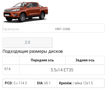
Войти на сайт
+7(812)317-
17-
Год выпуска
1997–2000
52
2.0
Пн-
Пт:
Подходящие размеры дисков
C
9:00
Передняя ось
Задняя ось
до
21:00
R14
5.5
14 ET35
x
Сб-
Вс:
C
PCD:
5
114.3
DIA:
60.1
Крепёж:
гайка 12x1.5
x
9:00
до
21:00