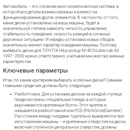
Автомобиль – это сложная многокомпонентная система, в
которой все детали взаимосвязаны и влияют на
функционирование других элементов. В частности, от того,
какие диски установлены на вашу машину, будет в
значительной степени зависеть четкость управления,
стабильность поведения, скорость реакций в сложных
дорожных ситуациях. И нередко установка новых ободов
значительно меняет характер поведения машины. Поэтому
выбирать диски для TOYOTA Hilux pickup N140 Double cab 4d
1997–2000 нужно ответственно, учитывая множество важных
характеристик.
Ключевые параметры
Итак, по каким критериям выбирать колесные диски? Самыми
главными среди них должны быть следующие:
Разболтовка. Для установки дисков на каждой ступице
предусмотрены специальные гнезда, в которые
вкручиваются крепежные болты. Этот крепеж и
называется разболтовкой или PCD (PitchCircleDiameter).
Расстояние между гнездами тщательно выверяются при
изготовлении машины – и крепежные отверстия на диске,
включая ступичное центральное отверстие, должны