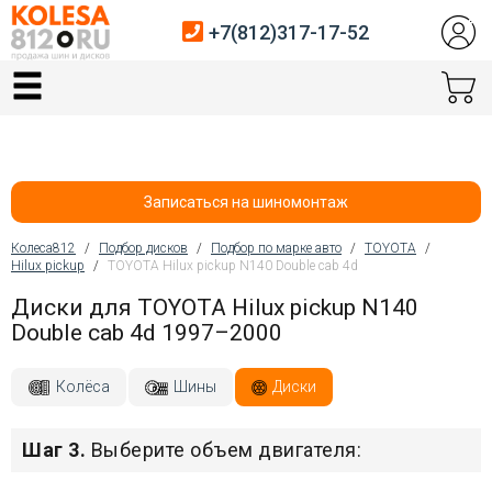
+7(812)317-17-52
Главная
Шины
Диски
Записаться на шиномонтаж
Автосервис
Колеса812
/
Подбор дисков
/
Подбор по марке авто
/
TOYOTA
/
Hilux pickup
/
TOYOTA Hilux pickup N140 Double cab 4d
Вы здесь
Датчики давления
Диски для TOYOTA Hilux pickup N140
Double cab 4d 1997–2000
Услуги шиномонтажа
Хранение шин
Колёса
Шины
Диски
Покупателям
Шаг 3.
Выберите объем двигателя:
Контакты