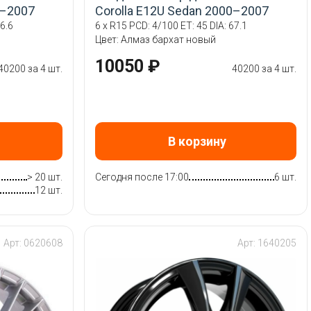
0–2007
Corolla E12U Sedan 2000–2007
6.6
6 x R15 PCD: 4/100 ET: 45 DIA: 67.1
Цвет: Алмаз бархат новый
10050 ₽
40200 за 4 шт.
40200 за 4 шт.
В корзину
> 20 шт.
Сегодня после 17:00
6 шт.
12 шт.
Арт: 0620608
Арт: 1640205