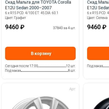
Скад Мальта для TOYOTA Corolla
Скад Маль
E12U Sedan 2000–2007
E12U Seda
6 x R15 PCD: 4/100 ET: 45 DIA: 60.1
6 x R15 PCD: 4
Цвет: Графит
Цвет: Селена
9460 ₽
9460 ₽
37840 за 4 шт.
В корзину
Сегодня после 17:00
12 шт.
Под заказ
Под заказ
8 шт.
Арт: