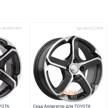
т: WHS031819
Арт: WHS527818
YOTA
Скад Аллигатор для TOYOTA