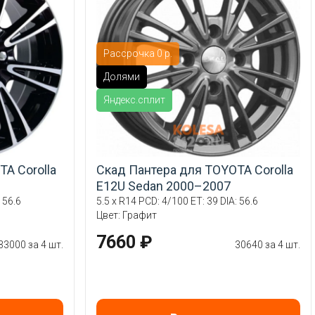
Рассрочка 0 р.
Долями
Яндекс.сплит
A Corolla
Скад Пантера для TOYOTA Corolla
E12U Sedan 2000–2007
 56.6
5.5 x R14 PCD: 4/100 ET: 39 DIA: 56.6
Цвет: Графит
7660 ₽
33000 за 4 шт.
30640 за 4 шт.