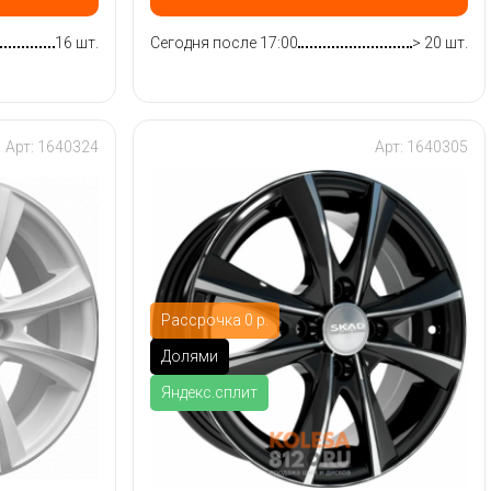
16 шт.
Сегодня после 17:00
> 20 шт.
Арт: 1640324
Арт: 1640305
Рассрочка 0 р.
Долями
Яндекс.сплит