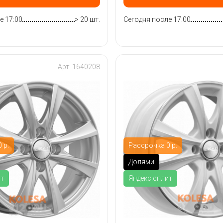
е 17:00
> 20 шт.
Сегодня после 17:00
Арт: 1640208
 р.
Рассрочка 0 р.
Долями
ит
Яндекс.сплит