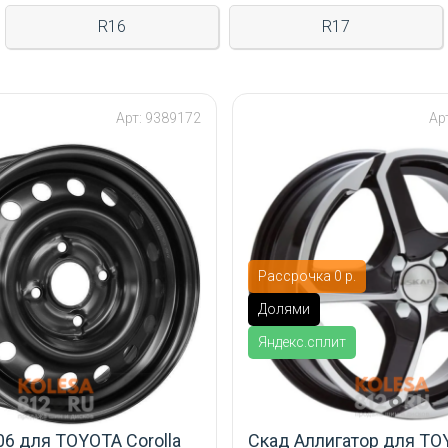
R16
R17
Арт: 9389172
Ар
Рассрочка 0 р.
Долями
Яндекс.сплит
06 для TOYOTA Corolla
Скад Аллигатор для TO