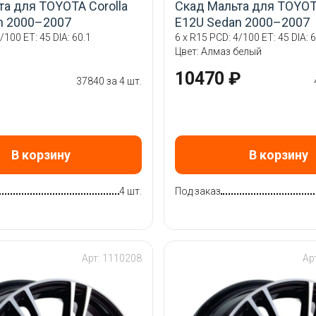
та для TOYOTA Corolla
Скад Мальта для TOYOTA
n 2000–2007
E12U Sedan 2000–2007
/100 ET: 45 DIA: 60.1
6 x R15 PCD: 4/100 ET: 45 DIA: 6
Цвет: Алмаз белый
10470 ₽
37840 за 4 шт.
В корзину
В корзину
4 шт.
Под заказ
Арт: 1110208
Ар