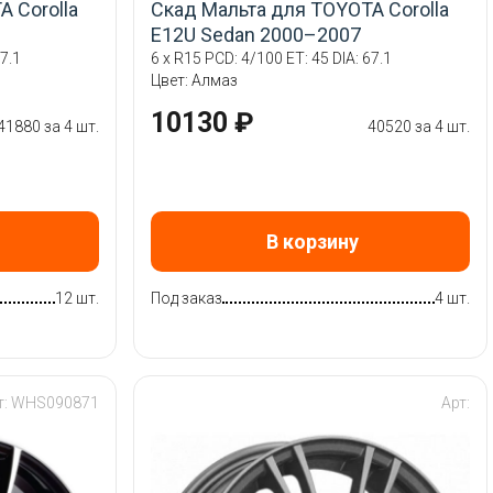
 Corolla
Скад Мальта для TOYOTA Corolla
E12U Sedan 2000–2007
7.1
6 x R15 PCD: 4/100 ET: 45 DIA: 67.1
Цвет: Алмаз
10130 ₽
41880 за 4 шт.
40520 за 4 шт.
В корзину
12 шт.
Под заказ
4 шт.
т: WHS090871
Арт: