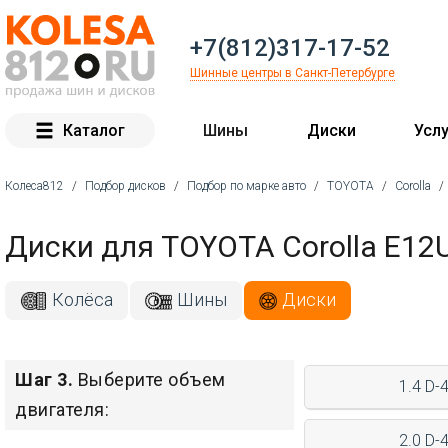
+7(812)317-17-52
Шинные центры в Санкт-Петербурге
Каталог
Шины
Диски
Услу
Колеса812
/
Подбор дисков
/
Подбор по марке авто
/
TOYOTA
/
Corolla
/
Вы здесь
Диски для TOYOTA Corolla E12
Колёса
Шины
Диски
Шаг 3.
Выберите объем
1.4 D-
двигателя:
2.0 D-