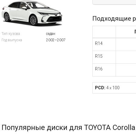
Подходящие р
Тип кузова
седан
Год выпуска
2002–2007
R14
R15
R16
PCD:
4
100
x
Популярные диски для TOYOTA Corolla