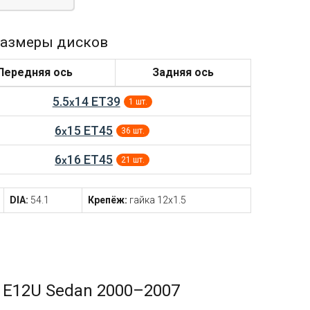
азмеры дисков
Передняя ось
Задняя ось
5.5
14 ET39
x
1 шт.
6
15 ET45
x
36 шт.
6
16 ET45
x
21 шт.
DIA:
54.1
Крепёж:
гайка 12x1.5
 E12U Sedan 2000–2007