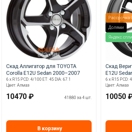
Рассрочка 0
Долями
Яндекс.спл
Скад Аллигатор для TOYOTA
Скад Вери
Corolla E12U Sedan 2000–2007
E12U Seda
6 x R15 PCD: 4/100 ET: 45 DIA: 67.1
6 x R15 PCD: 4
Цвет: Алмаз
Цвет: Алмаз
10470 ₽
10050 
41880 за 4 шт.
В корзину