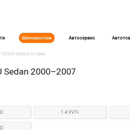
ги
Шиномонтаж
Автосервис
Автото
TOYOTA Corolla E12U Sedan
U Sedan 2000–2007
4D
1.4 VVT-i
4D